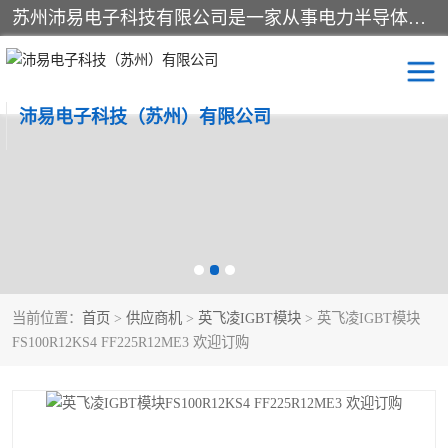
苏州沛易电子科技有限公司是一家从事电力半导体器件和电子元器件的专业代理及分销商，产品包括：IGBT模块、IPM模块、PIM模块、二极管、三极管、可控硅、整流桥、IGBT单管、IGBT电路驱动板、GTR达林顿模块、快恢复二极管、肖特基二极管、熔断器、IC集成电路、快速熔断器等。
沛易电子科技（苏州）有限公司
西门康
英飞凌
快恢复二极管
英飞凌IGBT模块
英飞凌可控硅模块
IXYS艾赛斯可控硅
当前位置：
首页
>
供应商机
>
英飞凌IGBT模块
> 英飞凌IGBT模块
SEMIKRON西门康IGBT
SEMIKRON西门康可控硅
FS100R12KS4 FF225R12ME3 欢迎订购
模块
模块
SEMIKRON西门康二极管
BUSSMANN巴斯曼熔断
器
MOS管场效应管
晶闸管