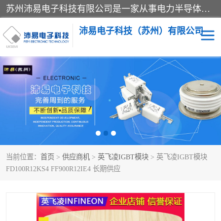
苏州沛易电子科技有限公司是一家从事电力半导体器件和电子元器件的专业代理及分销商，产品包括：IGBT模块、IPM模块、PIM模块、二极管、三极管、可控硅、整流桥、IGBT单管、IGBT电路驱动板、GTR达林顿模块、快恢复二极管、肖特基二极管、熔断器、IC集成电路、快速熔断器等。
沛易电子科技（苏州）有限公司
西门康
英飞凌
快恢复二极管
英飞凌IGBT模块
英飞凌可控硅模块
IXYS艾赛斯可控硅
当前位置：
首页
>
供应商机
>
英飞凌IGBT模块
> 英飞凌IGBT模块
SEMIKRON西门康IGBT
SEMIKRON西门康可控硅
FD100R12KS4 FF900R12IE4 长期供应
模块
模块
SEMIKRON西门康二极管
BUSSMANN巴斯曼熔断
器
MOS管场效应管
晶闸管