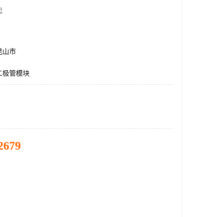
起
昆山市
二极管模块
2679