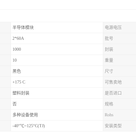
半导体模块
电源电压
2*60A
批号
1000
封装
10
重量
黑色
尺寸
+175 C
可售卖地
塑料封装
是否进口
否
规格
多种设备使用
Rohs
-40°℃~125°C(TJ)
安装类型