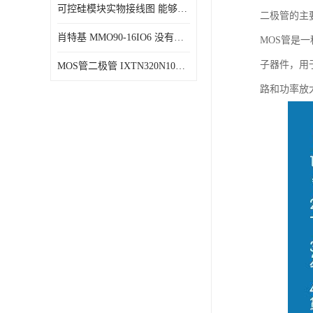
可控硅模块实物接线图 能够减少能量损耗 响应速度快
二极管的主
肖特基 MMO90-16IO6 没有机械移动部件
MOS管是一种金
子器件，用
MOS管二极管 IXTN320N10T 由两个半导体材料组成
路和功率放