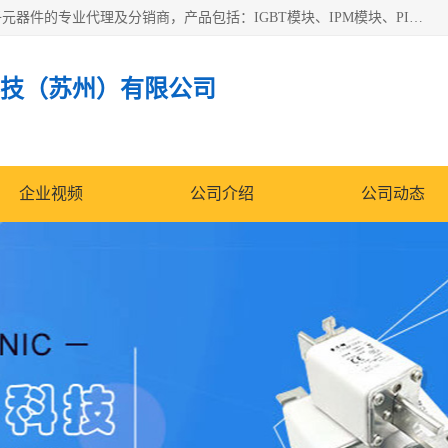
苏州沛易电子科技有限公司是一家从事电力半导体器件和电子元器件的专业代理及分销商，产品包括：IGBT模块、IPM模块、PIM模块、二极管、三极管、可控硅、整流桥、IGBT单管、IGBT电路驱动板、GTR达林顿模块、快恢复二极管、肖特基二极管、熔断器、IC集成电路、快速熔断器等。
技（苏州）有限公司
企业视频
公司介绍
公司动态