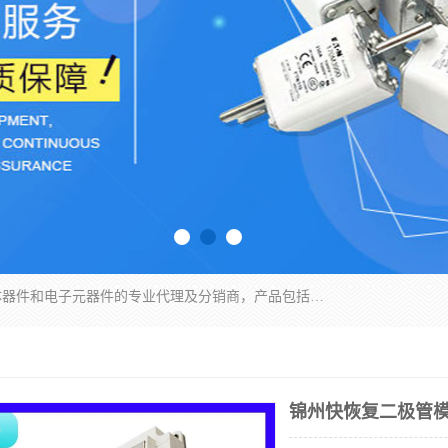
苏州沛易电子科技有限公司是一家从事电力半导体器件和电子元器件的专业代理及分销商，产品包括：IGBT模块、IPM模块、PIM模块、二极管、三极管、可控硅、整流桥、IGBT单管、IGBT电路驱动板、GTR达林顿模块、快恢复二极管、肖特基二极管、熔断器、IC集成电路、快速熔断器等。
锦州快恢复二极管