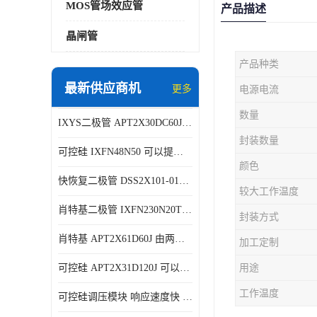
MOS管场效应管
产品描述
晶闸管
产品种类
最新供应商机
更多
电源电流
数量
IXYS二极管 APT2X30DC60J 结构简单
封装数量
可控硅 IXFN48N50 可以提供稳定的电压输出
颜色
快恢复二极管 DSS2X101-015A 具有较高的可靠性
较大工作温度
肖特基二极管 IXFN230N20T 可以提供稳定的电压输出
封装方式
肖特基 APT2X61D60J 由两个半导体材料组成
加工定制
可控硅 APT2X31D120J 可以提供稳定的电压输出
用途
工作温度
可控硅调压模块 响应速度快 可控性强