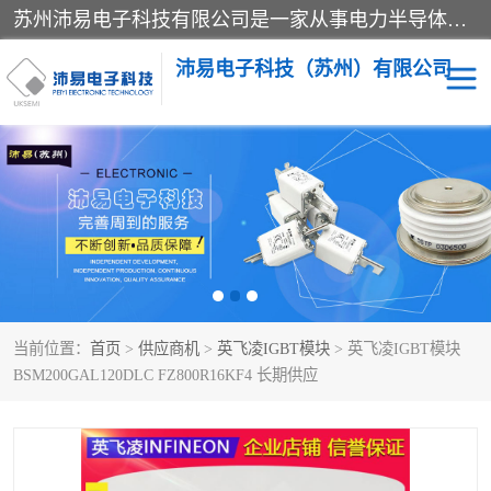
苏州沛易电子科技有限公司是一家从事电力半导体器件和电子元器件的专业代理及分销商，产品包括：IGBT模块、IPM模块、PIM模块、二极管、三极管、可控硅、整流桥、IGBT单管、IGBT电路驱动板、GTR达林顿模块、快恢复二极管、肖特基二极管、熔断器、IC集成电路、快速熔断器等。
沛易电子科技（苏州）有限公司
西门康
英飞凌
快恢复二极管
英飞凌IGBT模块
英飞凌可控硅模块
IXYS艾赛斯可控硅
当前位置：
首页
>
供应商机
>
英飞凌IGBT模块
> 英飞凌IGBT模块
SEMIKRON西门康IGBT
SEMIKRON西门康可控硅
BSM200GAL120DLC FZ800R16KF4 长期供应
模块
模块
SEMIKRON西门康二极管
BUSSMANN巴斯曼熔断
器
MOS管场效应管
晶闸管