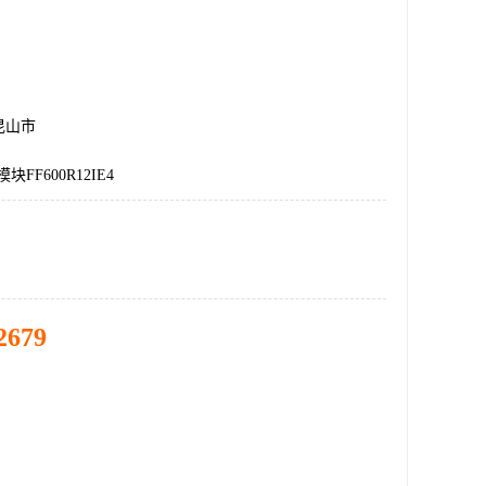
昆山市
块FF600R12IE4
2679