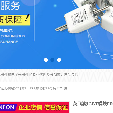
苏州沛易电子科技有限公司是一家从事电力半导体器件和电子元器件的专业代理及分销商，产品包括：IGBT模块、IPM模块、PIM模块、二极管、三极管、可控硅、整流桥、IGBT单管、IGBT电路驱动板、GTR达林顿模块、快恢复二极管、肖特基二极管、熔断器、IC集成电路、快速熔断器等。
模块FF600R12IE4 FS35R12KE3G 原厂封装
英飞凌IGBT模块FF60