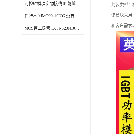
可控硅模块实物接线图 能够减少能量损耗 响应速度快
封装类型：
该模块采用
肖特基 MMO90-16IO6 没有机械移动部件
和客户需求
MOS管二极管 IXTN320N10T 由两个半导体材料组成