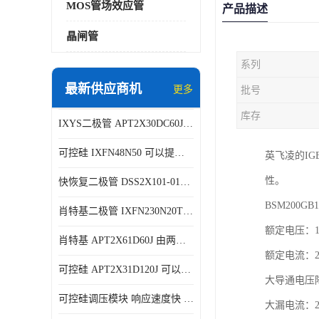
MOS管场效应管
产品描述
晶闸管
系列
最新供应商机
更多
批号
库存
IXYS二极管 APT2X30DC60J 结构简单
可控硅 IXFN48N50 可以提供稳定的电压输出
英飞凌的I
性。
快恢复二极管 DSS2X101-015A 具有较高的可靠性
BSM200G
肖特基二极管 IXFN230N20T 可以提供稳定的电压输出
额定电压：12
肖特基 APT2X61D60J 由两个半导体材料组成
额定电流：2
可控硅 APT2X31D120J 可以提供稳定的电压输出
大导通电压降
可控硅调压模块 响应速度快 可控性强
大漏电流：2