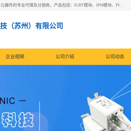
苏州沛易电子科技有限公司是一家从事电力半导体器件和电子元器件的专业代理及分销商，产品包括：IGBT模块、IPM模块、PIM模块、二极管、三极管、可控硅、整流桥、IGBT单管、IGBT电路驱动板、GTR达林顿模块、快恢复二极管、肖特基二极管、熔断器、IC集成电路、快速熔断器等。
技（苏州）有限公司
企业视频
公司介绍
公司动态