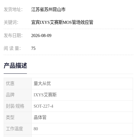
发货地址：
江苏省苏州昆山市
关键词：
宜宾IXYS艾赛斯MOS管场效应管
发布日期：
2026-08-09
阅 读 量：
75
产品描述
优惠
量大从优
品牌
IXYS艾赛斯
封装/规格
SOT-227-4
类型
晶体管
工作温度
80