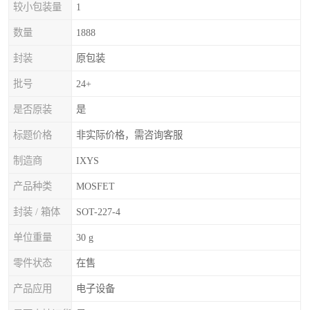
较小包装量
1
数量
1888
封装
原包装
批号
24+
是否原装
是
标题价格
非实际价格，需咨询客服
制造商
IXYS
产品种类
MOSFET
封装 / 箱体
SOT-227-4
单位重量
30 g
零件状态
在售
产品应用
电子设备