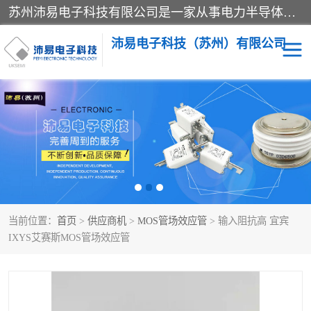
苏州沛易电子科技有限公司是一家从事电力半导体器件和电子元器件的专业代理及分销商，产品包括：IGBT模块、IPM模块、PIM模块、二极管、三极管、可控硅、整流桥、IGBT单管、IGBT电路驱动板、GTR达林顿模块、快恢复二极管、肖特基二极管、熔断器、IC集成电路、快速熔断器等。
沛易电子科技（苏州）有限公司
西门康
英飞凌
快恢复二极管
英飞凌IGBT模块
英飞凌可控硅模块
IXYS艾赛斯可控硅
当前位置：
首页
>
供应商机
>
MOS管场效应管
> 输入阻抗高 宜宾
SEMIKRON西门康IGBT
SEMIKRON西门康可控硅
IXYS艾赛斯MOS管场效应管
模块
模块
SEMIKRON西门康二极管
BUSSMANN巴斯曼熔断
器
MOS管场效应管
晶闸管