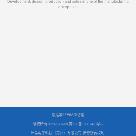
Development, design, production and sales in one of the manufacturing
enterprises
您是第
927985
位访客
版权所有 ©2026-08-09
苏ICP备18001420号-2
沛易电子科技（苏州）有限公司
保留所有权利.