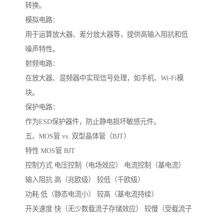
转换。
模拟电路：
用于运算放大器、差分放大器等，提供高输入阻抗和低
噪声特性。
射频电路：
在放大器、混频器中实现信号处理，如手机、Wi-Fi模
块。
保护电路：
作为ESD保护器件，防止静电损坏敏感元件。
五、MOS管 vs. 双型晶体管（BJT）
特性 MOS管 BJT
控制方式 电压控制（电场效应） 电流控制（基电流）
输入阻抗 高（兆欧级） 较低（千欧级）
功耗 低（静态电流小） 较高（基电流持续）
开关速度 快（无少数载流子存储效应） 较慢（受载流子