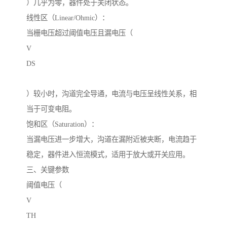
）几乎为零，器件处于关闭状态。
线性区（Linear/Ohmic）：
当栅电压超过阈值电压且漏电压（
V
DS
）较小时，沟道完全导通，电流与电压呈线性关系，相
当于可变电阻。
饱和区（Saturation）：
当漏电压进一步增大，沟道在漏附近被夹断，电流趋于
稳定，器件进入恒流模式，适用于放大或开关应用。
三、关键参数
阈值电压（
V
TH