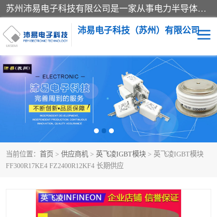
苏州沛易电子科技有限公司是一家从事电力半导体器件和电子元器件的专业代理及分销商，产品包括：IGBT模块、IPM模块、PIM模块、二极管、三极管、可控硅、整流桥、IGBT单管、IGBT电路驱动板、GTR达林顿模块、快恢复二极管、肖特基二极管、熔断器、IC集成电路、快速熔断器等。
沛易电子科技（苏州）有限公司
西门康
英飞凌
快恢复二极管
英飞凌IGBT模块
英飞凌可控硅模块
IXYS艾赛斯可控硅
当前位置：
首页
>
供应商机
>
英飞凌IGBT模块
> 英飞凌IGBT模块
SEMIKRON西门康IGBT
SEMIKRON西门康可控硅
FF300R17KE4 FZ2400R12KF4 长期供应
模块
模块
SEMIKRON西门康二极管
BUSSMANN巴斯曼熔断
器
MOS管场效应管
晶闸管