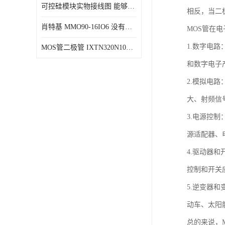
可控硅模块实物接线图 能够减少能量损耗 响应速度快
相反，当二
肖特基 MMO90-16IO6 没有机械移动部件
MOS管在
1.数字电
MOS管二极管 IXTN320N10T 由两个半导体材料组成
和数字电子
2.模拟电
大、射频信
3.电源控
源适配器、
4.驱动器
控制和开关
5.逆变器
动车、太阳
总的来说，