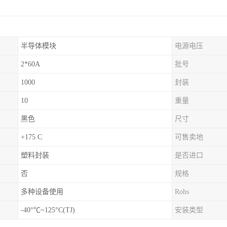
半导体模块
电源电压
2*60A
批号
1000
封装
10
重量
黑色
尺寸
+175 C
可售卖地
塑料封装
是否进口
否
规格
多种设备使用
Rohs
-40°℃~125°C(TJ)
安装类型