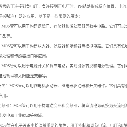
极管的正连接到负电压，负连接到正电压时，PN结处形成反向偏置，电
电子领域有广泛的应用，以下是一些常见的用途：
路：MOS管可以用于构建逻辑门、存储器和微处理器等数字电路。它们可
产品等。
路：MOS管可以用于构建放大器、滤波器和混频器等模拟电路。它们具有
号处理和传感器接口等应用。
制：MOS管可以用于电源开关和调节电路，实现能源转换和电源管理。它
电池管理和太阳能逆变器等。
和开关：MOS管可以用作电机驱动器、继电器驱动器和开关器件。它们具
应用。
和变频器：MOS管可以用于构建逆变器和变频器，将直流电源转换为交流
能发电和工业驱动等领域。
MOS管在电子设备中扮演着重要的角色，用于控制和调节电流、电压和功