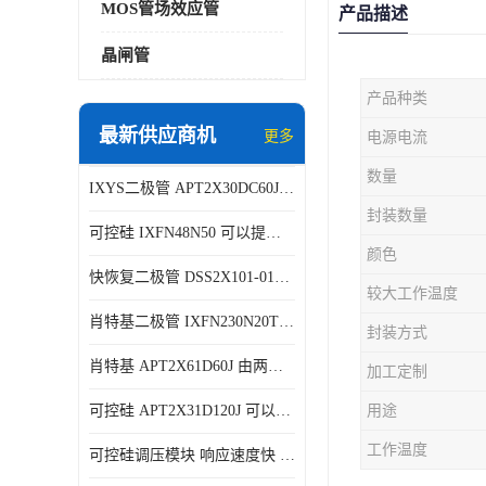
MOS管场效应管
产品描述
晶闸管
产品种类
最新供应商机
更多
电源电流
数量
IXYS二极管 APT2X30DC60J 结构简单
封装数量
可控硅 IXFN48N50 可以提供稳定的电压输出
颜色
快恢复二极管 DSS2X101-015A 具有较高的可靠性
较大工作温度
肖特基二极管 IXFN230N20T 可以提供稳定的电压输出
封装方式
肖特基 APT2X61D60J 由两个半导体材料组成
加工定制
可控硅 APT2X31D120J 可以提供稳定的电压输出
用途
工作温度
可控硅调压模块 响应速度快 可控性强