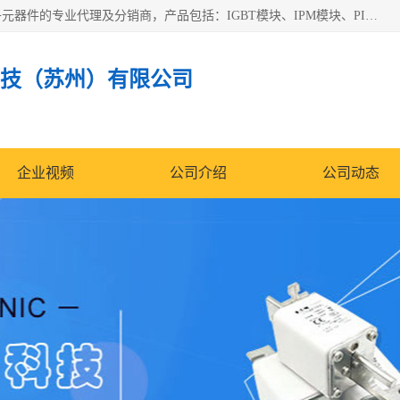
苏州沛易电子科技有限公司是一家从事电力半导体器件和电子元器件的专业代理及分销商，产品包括：IGBT模块、IPM模块、PIM模块、二极管、三极管、可控硅、整流桥、IGBT单管、IGBT电路驱动板、GTR达林顿模块、快恢复二极管、肖特基二极管、熔断器、IC集成电路、快速熔断器等。
技（苏州）有限公司
企业视频
公司介绍
公司动态