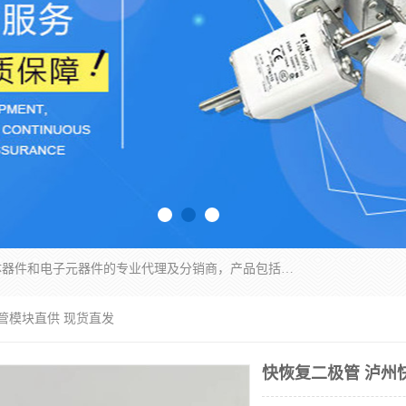
苏州沛易电子科技有限公司是一家从事电力半导体器件和电子元器件的专业代理及分销商，产品包括：IGBT模块、IPM模块、PIM模块、二极管、三极管、可控硅、整流桥、IGBT单管、IGBT电路驱动板、GTR达林顿模块、快恢复二极管、肖特基二极管、熔断器、IC集成电路、快速熔断器等。
管模块直供 现货直发
快恢复二极管 泸州