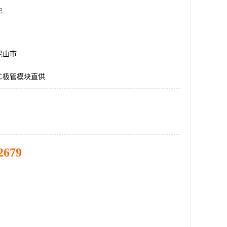
起
昆山市
二极管模块直供
2679