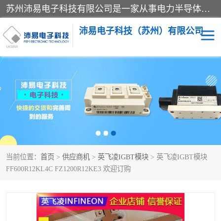
苏州沛易电子科技有限公司是一家从事电力半导体器件和电子元器件的专业代理及分销商，产品包括：IGBT模块、IPM模块、PIM模块、二极管、三极管、可控硅、整流桥、IGBT单管、IGBT电路驱动板、GTR达林顿模块、快恢复二极管、肖特基二极管、熔断器、IC集成电路、快速熔断器等。
沛易电子科技（苏州）有限公司
西门康
英飞凌
快恢复二极管
英飞凌IGBT模块
英飞凌可控硅模块
IXYS艾赛斯可控硅
当前位置：
首页
>
供应商机
>
英飞凌IGBT模块
> 英飞凌IGBT模块
SEMIKRON西门康IGBT
SEMIKRON西门康可控硅
FF600R12KL4C FZ1200R12KE3 欢迎订购
模块
模块
SEMIKRON西门康二极管
BUSSMANN巴斯曼熔断
器
MOS管场效应管
晶闸管