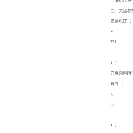
当漏电压进
三、关键参
阈值电压（
V
TH
）：
开启沟道所
跨导（
g
m
）：