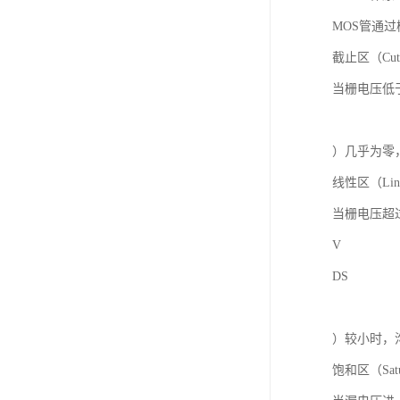
MOS管通
截止区（Cut
当栅电压低于
）几乎为零
线性区（Line
当栅电压超
V
DS
）较小时，
饱和区（Satu