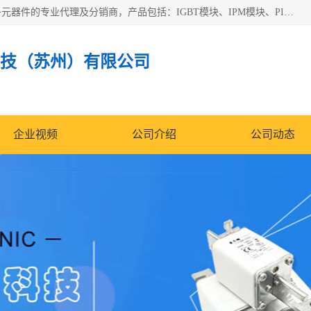
苏州沛易电子科技有限公司是一家从事电力半导体器件和电子元器件的专业代理及分销商，产品包括：IGBT模块、IPM模块、PIM模块、二极管、三极管、可控硅、整流桥、IGBT单管、IGBT电路驱动板、GTR达林顿模块、快恢复二极管、肖特基二极管、熔断器、IC集成电路、快速熔断器等。
技（苏州）有限公司
企业视频
公司介绍
公司动态