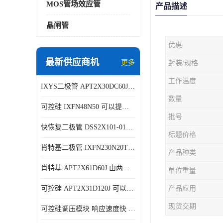
MOS管场效应管
产品描述
晶闸管
优惠
最新供应商机
更多
封装/规格
工作温度
IXYS二极管 APT2X30DC60J 结构简单
数量
可控硅 IXFN48N50 可以提供稳定的电压输出
批号
快恢复二极管 DSS2X101-015A 具有较高的可靠性
标题价格
肖特基二极管 IXFN230N20T 可以提供稳定的电压输出
产品种类
肖特基 APT2X61D60J 由两个半导体材料组成
单位重量
可控硅 APT2X31D120J 可以提供稳定的电压输出
产品应用
现货交期
可控硅调压模块 响应速度快 可控性强