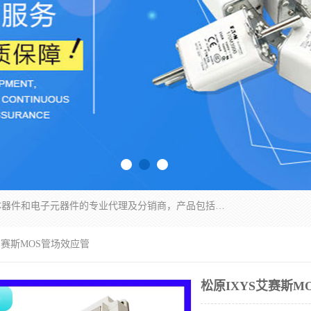
苏州沛易电子科技有限公司是一家从事电力半导体器件和电子元器件的专业代理及分销商，产品包括：IGBT模块、IPM模块、PIM模块、二极管、三极管、可控硅、整流桥、IGBT单管、IGBT电路驱动板、GTR达林顿模块、快恢复二极管、肖特基二极管、熔断器、IC集成电路、快速熔断器等。
S艾赛斯MOS管场效应管
松原IXYS艾赛斯M