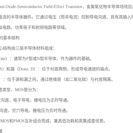
al-Oxide-Semiconductor Field-Effect Transistor，金
电流的半导体器件。它通过电压（而非电流）控制导电沟道，具有高输入
拟电路、功率电子和射频电路等领域。
管的基本结构
核心结构由三层半导体材料组成：
strate）：通常为P型或N型半导体，作为器件的基础。
e, S）和漏（Drain, D）：位于衬底两侧，形成导电通道的端点。
, G）：位于源和漏之间，通过绝缘层（如二氧化硅）与衬底隔离。
道类型，MOS管分为：
N型沟道，电子导电，栅电压为正时导通。
P型沟道，空穴导电，栅电压为负时导通。
NMOS和PMOS互补组合而成，兼具低功耗和高集成度优势。
理