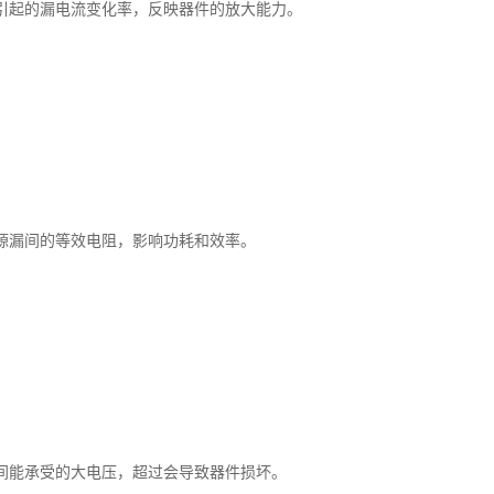
引起的漏电流变化率，反映器件的放大能力。
源漏间的等效电阻，影响功耗和效率。
间能承受的大电压，超过会导致器件损坏。