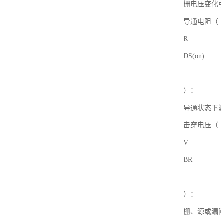
栅电压变化
导通电阻（
R
DS(on)
）：
导通状态下
击穿电压（
V
BR
）：
栅、源或漏