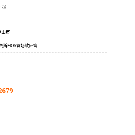
 起
昆山市
艾赛斯MOS管场效应管
2679