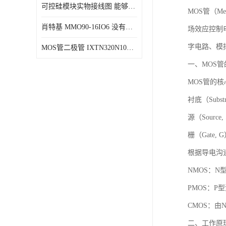
可控硅模块实物接线图 能够减少能量损耗 响应速度快
MOS管（Met
肖特基 MMO90-16IO6 没有机械移动部件
场效应控制
字电路、模
MOS管二极管 IXTN320N10T 由两个半导体材料组成
一、MOS
MOS管的
衬底（Sub
源（Sourc
栅（Gate
根据导电沟
NMOS：
PMOS：
CMOS：由
二、工作原