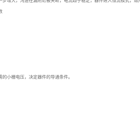
一步增大，沟道在漏附近被夹断，电流趋于稳定，器件进入恒流模式，适
数
需的小栅电压，决定器件的导通条件。