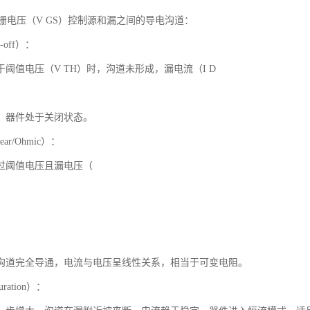
过栅电压（V GS）控制源和漏之间的导电沟道：
-off）：
阈值电压（V TH）时，沟道未形成，漏电流（I D
，器件处于关闭状态。
ar/Ohmic）：
过阈值电压且漏电压（
沟道完全导通，电流与电压呈线性关系，相当于可变电阻。
ration）：