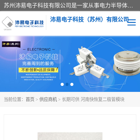
苏州沛易电子科技有限公司是一家从事电力半导体器件和电子元器件的专业代理及分销商，产品包括：IGBT模块、IPM模块、PIM模块、二极管、三极管、可控硅、整流桥、IGBT单管、IGBT电路驱动板、GTR达林顿模块、快恢复二极管、肖特基二极管、熔断器、IC集成电路、快速熔断器等。
沛易电子科技（苏州）有限公司
西门康
英飞凌
快恢复二极管
英飞凌IGBT模块
英飞凌可控硅模块
IXYS艾赛斯可控硅
当前位置：
首页
>
供应商机
> 长期可供 河南快恢复二极管模块
SEMIKRON西门康IGBT
SEMIKRON西门康可控硅
模块
模块
SEMIKRON西门康二极管
BUSSMANN巴斯曼熔断
器
MOS管场效应管
晶闸管