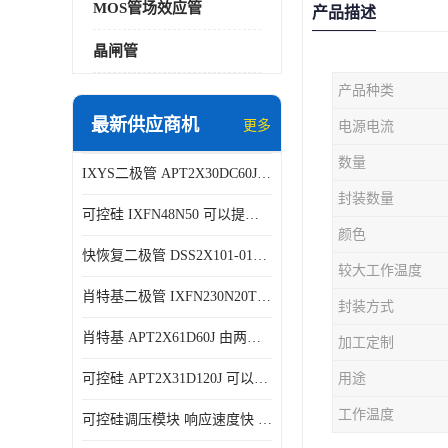
MOS管场效应管
产品描述
晶闸管
产品种类
最新供应商机
更多
电源电流
数量
IXYS二极管 APT2X30DC60J 结构简单
封装数量
可控硅 IXFN48N50 可以提供稳定的电压输出
颜色
快恢复二极管 DSS2X101-015A 具有较高的可靠性
较大工作温度
肖特基二极管 IXFN230N20T 可以提供稳定的电压输出
封装方式
肖特基 APT2X61D60J 由两个半导体材料组成
加工定制
可控硅 APT2X31D120J 可以提供稳定的电压输出
用途
工作温度
可控硅调压模块 响应速度快 可控性强