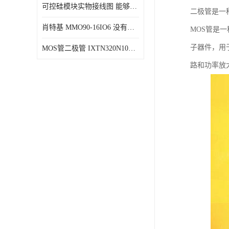
可控硅模块实物接线图 能够减少能量损耗 响应速度快
二极管是一
肖特基 MMO90-16IO6 没有机械移动部件
MOS管是一种金
子器件，用
MOS管二极管 IXTN320N10T 由两个半导体材料组成
路和功率放