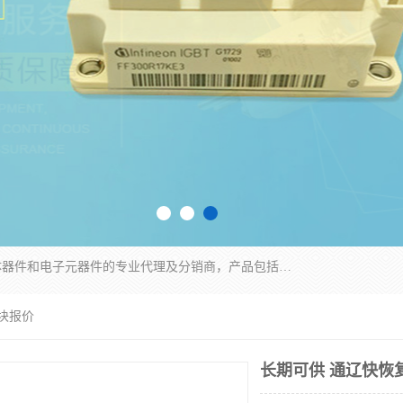
苏州沛易电子科技有限公司是一家从事电力半导体器件和电子元器件的专业代理及分销商，产品包括：IGBT模块、IPM模块、PIM模块、二极管、三极管、可控硅、整流桥、IGBT单管、IGBT电路驱动板、GTR达林顿模块、快恢复二极管、肖特基二极管、熔断器、IC集成电路、快速熔断器等。
块报价
长期可供 通辽快恢