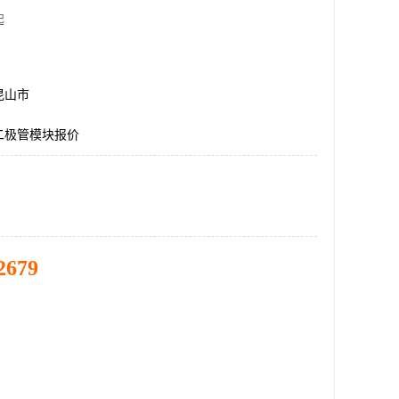
起
昆山市
二极管模块报价
2679