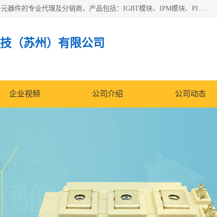
苏州沛易电子科技有限公司是一家从事电力半导体器件和电子元器件的专业代理及分销商，产品包括：IGBT模块、IPM模块、PIM模块、二极管、三极管、可控硅、整流桥、IGBT单管、IGBT电路驱动板、GTR达林顿模块、快恢复二极管、肖特基二极管、熔断器、IC集成电路、快速熔断器等。
技（苏州）有限公司
企业视频
公司介绍
公司动态