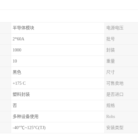
半导体模块
电源电压
2*60A
批号
1000
封装
10
重量
黑色
尺寸
+175 C
可售卖地
塑料封装
是否进口
否
规格
多种设备使用
Rohs
-40°℃~125°C(TJ)
安装类型