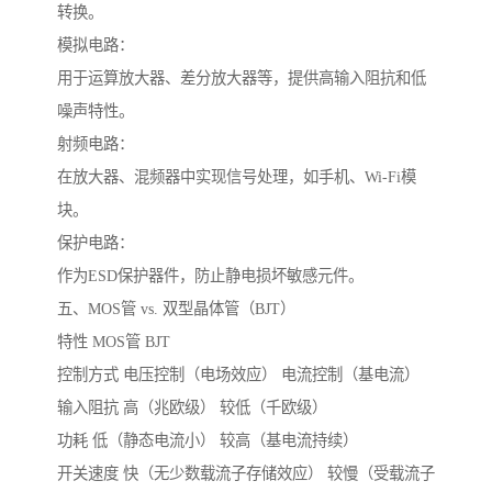
转换。
模拟电路：
用于运算放大器、差分放大器等，提供高输入阻抗和低
噪声特性。
射频电路：
在放大器、混频器中实现信号处理，如手机、Wi-Fi模
块。
保护电路：
作为ESD保护器件，防止静电损坏敏感元件。
五、MOS管 vs. 双型晶体管（BJT）
特性 MOS管 BJT
控制方式 电压控制（电场效应） 电流控制（基电流）
输入阻抗 高（兆欧级） 较低（千欧级）
功耗 低（静态电流小） 较高（基电流持续）
开关速度 快（无少数载流子存储效应） 较慢（受载流子