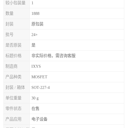
较小包装量
1
数量
1888
封装
原包装
批号
24+
是否原装
是
标题价格
非实际价格，需咨询客服
制造商
IXYS
产品种类
MOSFET
封装 / 箱体
SOT-227-4
单位重量
30 g
零件状态
在售
产品应用
电子设备