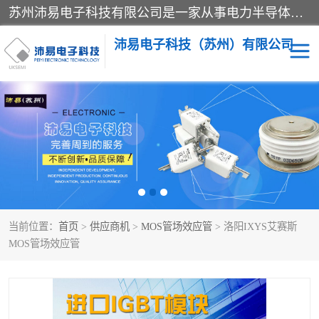
苏州沛易电子科技有限公司是一家从事电力半导体器件和电子元器件的专业代理及分销商，产品包括：IGBT模块、IPM模块、PIM模块、二极管、三极管、可控硅、整流桥、IGBT单管、IGBT电路驱动板、GTR达林顿模块、快恢复二极管、肖特基二极管、熔断器、IC集成电路、快速熔断器等。
沛易电子科技（苏州）有限公司
西门康
英飞凌
快恢复二极管
英飞凌IGBT模块
英飞凌可控硅模块
IXYS艾赛斯可控硅
当前位置：
首页
>
供应商机
>
MOS管场效应管
> 洛阳IXYS艾赛斯
SEMIKRON西门康IGBT
SEMIKRON西门康可控硅
MOS管场效应管
模块
模块
SEMIKRON西门康二极管
BUSSMANN巴斯曼熔断
器
MOS管场效应管
晶闸管