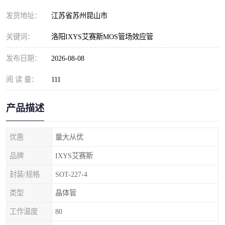
发货地址：
江苏省苏州昆山市
关键词：
洛阳IXYS艾赛斯MOS管场效应管
发布日期：
2026-08-08
阅 读 量：
111
产品描述
优惠
量大从优
品牌
IXYS艾赛斯
封装/规格
SOT-227-4
类型
晶体管
工作温度
80