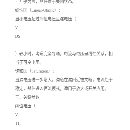
）几乎为零，器件处于关闭状态。
线性区（Linear/Ohmic）：
当栅电压超过阈值电压且漏电压（
V
DS
）较小时，沟道完全导通，电流与电压呈线性关系，相
当于可变电阻。
饱和区（Saturation）：
当漏电压进一步增大，沟道在漏附近被夹断，电流趋于
稳定，器件进入恒流模式，适用于放大或开关应用。
三、关键参数
阈值电压（
V
TH