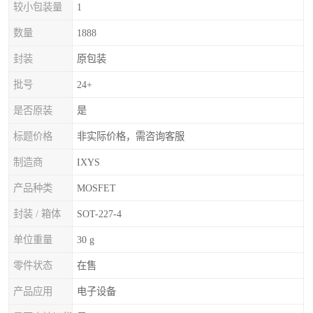
较小包装量
1
数量
1888
封装
原包装
批号
24+
是否原装
是
标题价格
非实际价格，需咨询客服
制造商
IXYS
产品种类
MOSFET
封装 / 箱体
SOT-227-4
单位重量
30 g
零件状态
在售
产品应用
电子设备