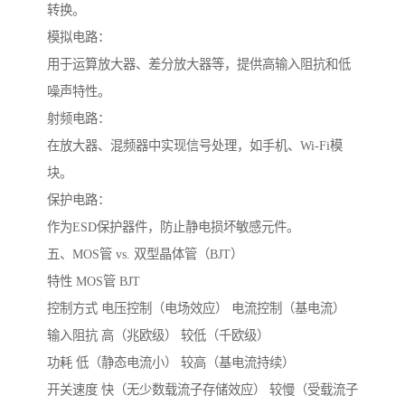
转换。
模拟电路：
用于运算放大器、差分放大器等，提供高输入阻抗和低
噪声特性。
射频电路：
在放大器、混频器中实现信号处理，如手机、Wi-Fi模
块。
保护电路：
作为ESD保护器件，防止静电损坏敏感元件。
五、MOS管 vs. 双型晶体管（BJT）
特性 MOS管 BJT
控制方式 电压控制（电场效应） 电流控制（基电流）
输入阻抗 高（兆欧级） 较低（千欧级）
功耗 低（静态电流小） 较高（基电流持续）
开关速度 快（无少数载流子存储效应） 较慢（受载流子