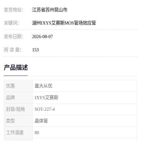
发货地址：
江苏省苏州昆山市
关键词：
湖州IXYS艾赛斯MOS管场效应管
发布日期：
2026-08-07
阅 读 量：
153
产品描述
优惠
量大从优
品牌
IXYS艾赛斯
封装/规格
SOT-227-4
类型
晶体管
工作温度
80