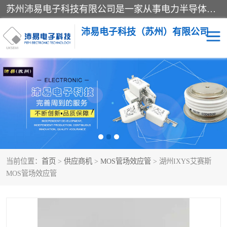
苏州沛易电子科技有限公司是一家从事电力半导体器件和电子元器件的专业代理及分销商，产品包括：IGBT模块、IPM模块、PIM模块、二极管、三极管、可控硅、整流桥、IGBT单管、IGBT电路驱动板、GTR达林顿模块、快恢复二极管、肖特基二极管、熔断器、IC集成电路、快速熔断器等。
沛易电子科技（苏州）有限公司
西门康
英飞凌
快恢复二极管
英飞凌IGBT模块
英飞凌可控硅模块
IXYS艾赛斯可控硅
当前位置：
首页
>
供应商机
>
MOS管场效应管
> 湖州IXYS艾赛斯
SEMIKRON西门康IGBT
SEMIKRON西门康可控硅
MOS管场效应管
模块
模块
SEMIKRON西门康二极管
BUSSMANN巴斯曼熔断
器
MOS管场效应管
晶闸管