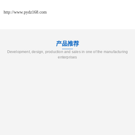
http://www.pydz168.com
产品推荐
Development, design, production and sales in one of the manufacturing
enterprises