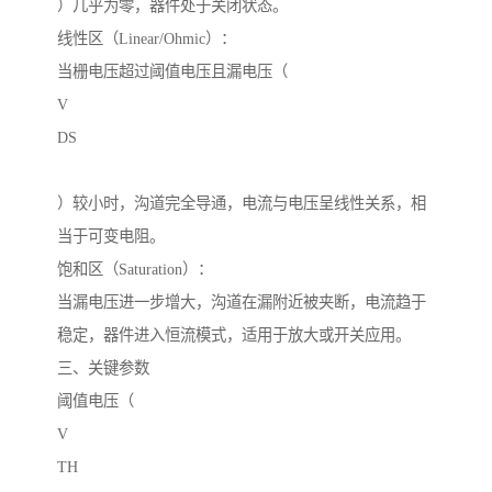
）几乎为零，器件处于关闭状态。
线性区（Linear/Ohmic）：
当栅电压超过阈值电压且漏电压（
V
DS
）较小时，沟道完全导通，电流与电压呈线性关系，相
当于可变电阻。
饱和区（Saturation）：
当漏电压进一步增大，沟道在漏附近被夹断，电流趋于
稳定，器件进入恒流模式，适用于放大或开关应用。
三、关键参数
阈值电压（
V
TH