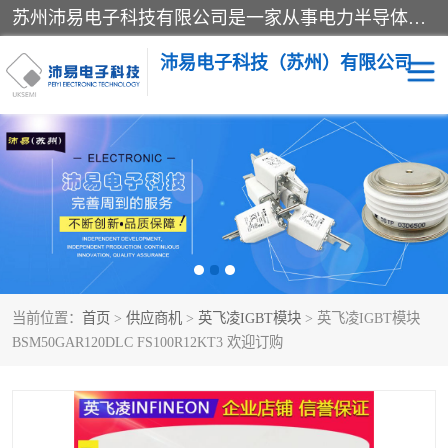
苏州沛易电子科技有限公司是一家从事电力半导体器件和电子元器件的专业代理及分销商，产品包括：IGBT模块、IPM模块、PIM模块、二极管、三极管、可控硅、整流桥、IGBT单管、IGBT电路驱动板、GTR达林顿模块、快恢复二极管、肖特基二极管、熔断器、IC集成电路、快速熔断器等。
沛易电子科技（苏州）有限公司
西门康
英飞凌
快恢复二极管
英飞凌IGBT模块
英飞凌可控硅模块
IXYS艾赛斯可控硅
当前位置：
首页
>
供应商机
>
英飞凌IGBT模块
> 英飞凌IGBT模块
SEMIKRON西门康IGBT
SEMIKRON西门康可控硅
BSM50GAR120DLC FS100R12KT3 欢迎订购
模块
模块
SEMIKRON西门康二极管
BUSSMANN巴斯曼熔断
器
MOS管场效应管
晶闸管