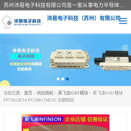
苏州沛易电子科技有限公司是一家从事电力半导体器件和电子元器件的专业代理及分销商，产品包括：IGBT模块、IPM模块、PIM模块、二极管、三极管、可控硅、整流桥、IGBT单管、IGBT电路驱动板、GTR达林顿模块、快恢复二极管、肖特基二极管、熔断器、IC集成电路、快速熔断器等。
沛易电子科技（苏州）有限公司
西门康
英飞凌
快恢复二极管
英飞凌IGBT模块
英飞凌可控硅模块
IXYS艾赛斯可控硅
当前位置：
首页
>
供应商机
>
英飞凌IGBT模块
> 英飞凌IGBT模块
SEMIKRON西门康IGBT
SEMIKRON西门康可控硅
FP75R12KT4 FF150R17ME3G 长期供应
模块
模块
SEMIKRON西门康二极管
BUSSMANN巴斯曼熔断
器
MOS管场效应管
晶闸管