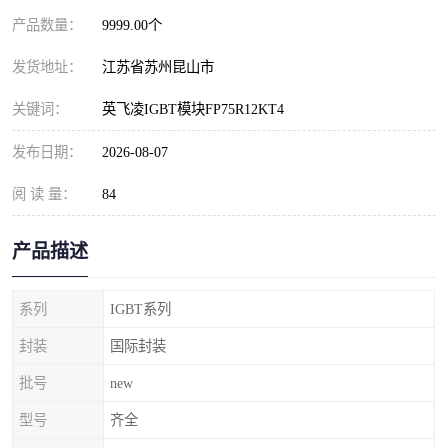
产品数量：
9999.00个
发货地址：
江苏省苏州昆山市
关键词：
英飞凌IGBT模块FP75R12KT4
发布日期：
2026-08-07
阅 读 量：
84
产品描述
系列
IGBT系列
封装
国际封装
批号
new
型号
齐全