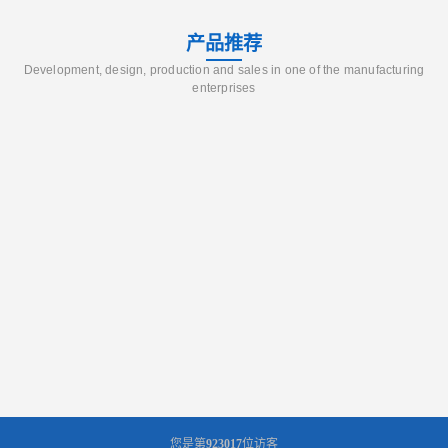
产品推荐
Development, design, production and sales in one of the manufacturing
enterprises
您是第
923017
位访客