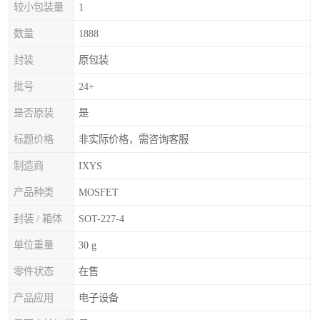
较小包装量
1
数量
1888
封装
原包装
批号
24+
是否原装
是
标题价格
非实际价格，需咨询客服
制造商
IXYS
产品种类
MOSFET
封装 / 箱体
SOT-227-4
单位重量
30 g
零件状态
在售
产品应用
电子设备