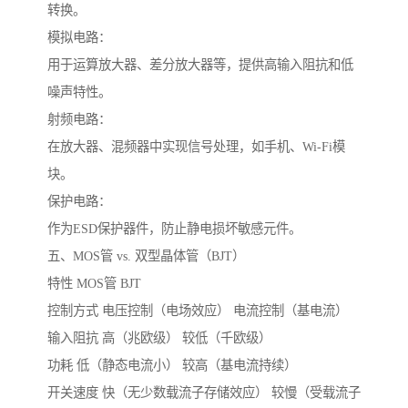
转换。
模拟电路：
用于运算放大器、差分放大器等，提供高输入阻抗和低
噪声特性。
射频电路：
在放大器、混频器中实现信号处理，如手机、Wi-Fi模
块。
保护电路：
作为ESD保护器件，防止静电损坏敏感元件。
五、MOS管 vs. 双型晶体管（BJT）
特性 MOS管 BJT
控制方式 电压控制（电场效应） 电流控制（基电流）
输入阻抗 高（兆欧级） 较低（千欧级）
功耗 低（静态电流小） 较高（基电流持续）
开关速度 快（无少数载流子存储效应） 较慢（受载流子