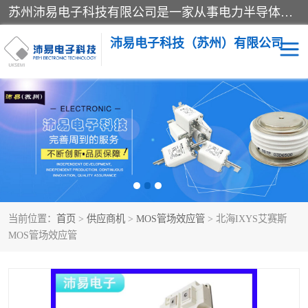
苏州沛易电子科技有限公司是一家从事电力半导体器件和电子元器件的专业代理及分销商，产品包括：IGBT模块、IPM模块、PIM模块、二极管、三极管、可控硅、整流桥、IGBT单管、IGBT电路驱动板、GTR达林顿模块、快恢复二极管、肖特基二极管、熔断器、IC集成电路、快速熔断器等。
沛易电子科技（苏州）有限公司
西门康
英飞凌
快恢复二极管
英飞凌IGBT模块
英飞凌可控硅模块
IXYS艾赛斯可控硅
当前位置：
首页
>
供应商机
>
MOS管场效应管
> 北海IXYS艾赛斯
SEMIKRON西门康IGBT
SEMIKRON西门康可控硅
MOS管场效应管
模块
模块
SEMIKRON西门康二极管
BUSSMANN巴斯曼熔断
器
MOS管场效应管
晶闸管