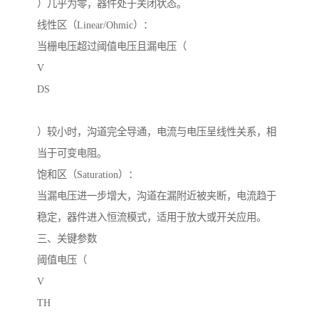
）几乎为零，器件处于关闭状态。
线性区（Linear/Ohmic）：
当栅电压超过阈值电压且漏电压（
V
DS
）较小时，沟道完全导通，电流与电压呈线性关系，相
当于可变电阻。
饱和区（Saturation）：
当漏电压进一步增大，沟道在漏附近被夹断，电流趋于
稳定，器件进入恒流模式，适用于放大或开关应用。
三、关键参数
阈值电压（
V
TH