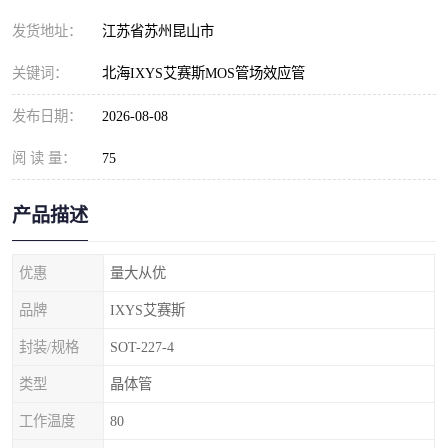
发货地址：
江苏省苏州昆山市
关键词：
北海IXYS艾赛斯MOS管场效应管
发布日期：
2026-08-08
阅 读 量：
75
产品描述
优惠
量大从优
品牌
IXYS艾赛斯
封装/规格
SOT-227-4
类型
晶体管
工作温度
80