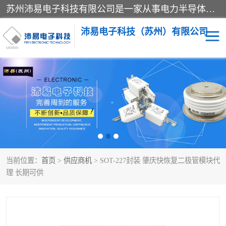
苏州沛易电子科技有限公司是一家从事电力半导体器件和电子元器件的专业代理及分销商，产品包括：IGBT模块、IPM模块、PIM模块、二极管、三极管、可控硅、整流桥、IGBT单管、IGBT电路驱动板、GTR达林顿模块、快恢复二极管、肖特基二极管、熔断器、IC集成电路、快速熔断器等。
沛易电子科技（苏州）有限公司
西门康
英飞凌
快恢复二极管
英飞凌IGBT模块
英飞凌可控硅模块
IXYS艾赛斯可控硅
当前位置：
首页
>
供应商机
> SOT-227封装 肇庆快恢复二极管模块代
SEMIKRON西门康IGBT
SEMIKRON西门康可控硅
理 长期可供
模块
模块
SEMIKRON西门康二极管
BUSSMANN巴斯曼熔断
器
MOS管场效应管
晶闸管