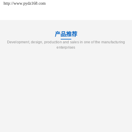
http://www.pydz168.com
产品推荐
Development, design, production and sales in one of the manufacturing
enterprises