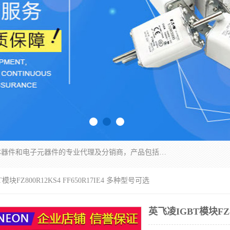
苏州沛易电子科技有限公司是一家从事电力半导体器件和电子元器件的专业代理及分销商，产品包括：IGBT模块、IPM模块、PIM模块、二极管、三极管、可控硅、整流桥、IGBT单管、IGBT电路驱动板、GTR达林顿模块、快恢复二极管、肖特基二极管、熔断器、IC集成电路、快速熔断器等。
模块FZ800R12KS4 FF650R17IE4 多种型号可选
英飞凌IGBT模块FZ80