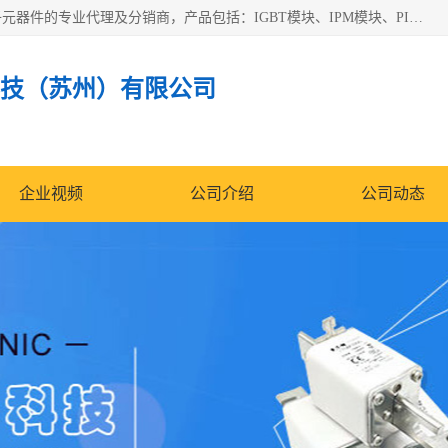
苏州沛易电子科技有限公司是一家从事电力半导体器件和电子元器件的专业代理及分销商，产品包括：IGBT模块、IPM模块、PIM模块、二极管、三极管、可控硅、整流桥、IGBT单管、IGBT电路驱动板、GTR达林顿模块、快恢复二极管、肖特基二极管、熔断器、IC集成电路、快速熔断器等。
技（苏州）有限公司
企业视频
公司介绍
公司动态