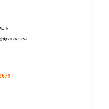
昆山市
块FZ800R12KS4
2679