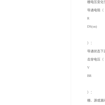
栅电压变化
导通电阻（
R
DS(on)
）：
导通状态下
击穿电压（
V
BR
）：
栅、源或漏