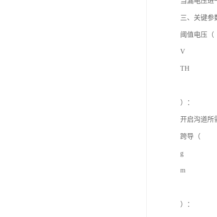
当漏电压进
三、关键参
阈值电压（
V
TH
）：
开启沟道所
跨导（
g
m
）：