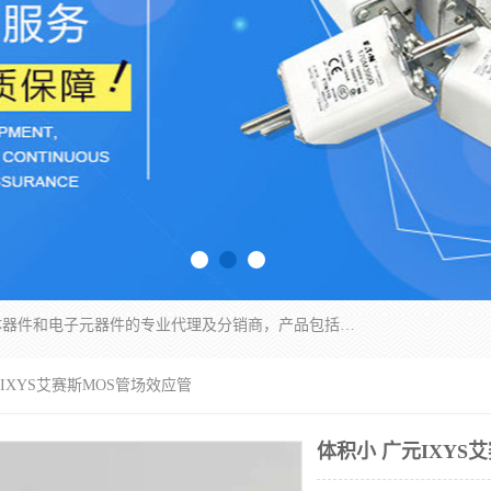
苏州沛易电子科技有限公司是一家从事电力半导体器件和电子元器件的专业代理及分销商，产品包括：IGBT模块、IPM模块、PIM模块、二极管、三极管、可控硅、整流桥、IGBT单管、IGBT电路驱动板、GTR达林顿模块、快恢复二极管、肖特基二极管、熔断器、IC集成电路、快速熔断器等。
元IXYS艾赛斯MOS管场效应管
体积小 广元IXYS