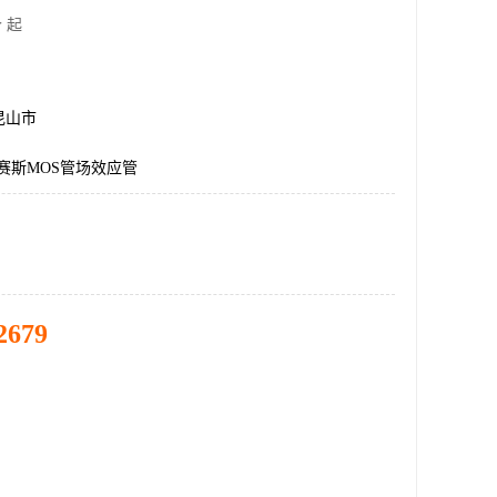
 起
昆山市
艾赛斯MOS管场效应管
2679