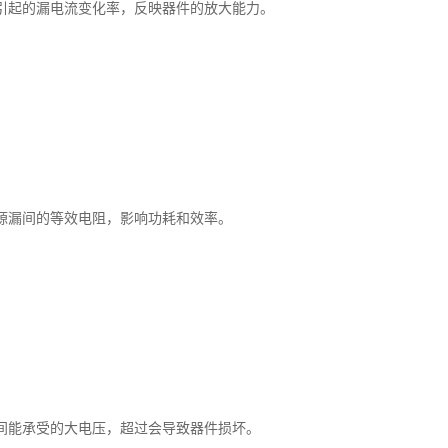
引起的漏电流变化率，反映器件的放大能力。
源漏间的等效电阻，影响功耗和效率。
间能承受的大电压，超过会导致器件损坏。