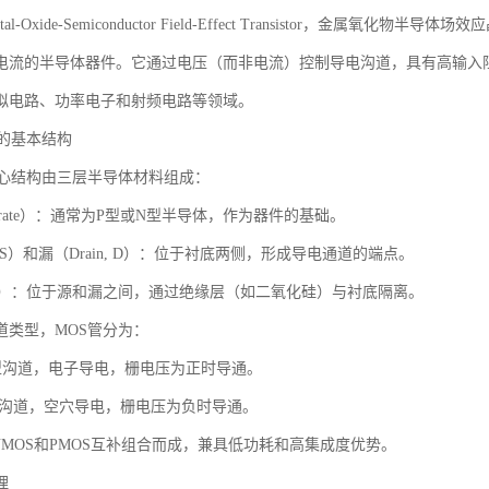
al-Oxide-Semiconductor Field-Effect Transistor，金
电流的半导体器件。它通过电压（而非电流）控制导电沟道，具有高输入
拟电路、功率电子和射频电路等领域。
管的基本结构
核心结构由三层半导体材料组成：
strate）：通常为P型或N型半导体，作为器件的基础。
e, S）和漏（Drain, D）：位于衬底两侧，形成导电通道的端点。
, G）：位于源和漏之间，通过绝缘层（如二氧化硅）与衬底隔离。
道类型，MOS管分为：
N型沟道，电子导电，栅电压为正时导通。
P型沟道，空穴导电，栅电压为负时导通。
NMOS和PMOS互补组合而成，兼具低功耗和高集成度优势。
理