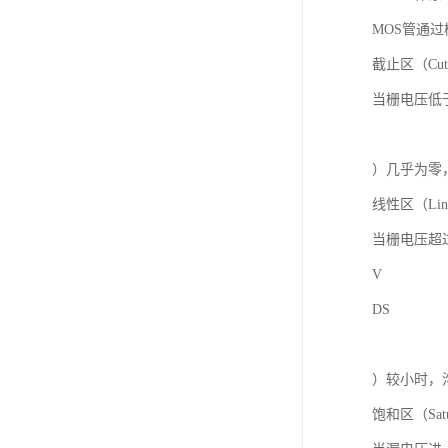
MOS管通
截止区（Cut
当栅电压低于
）几乎为零
线性区（Line
当栅电压超
V
DS
）较小时，
饱和区（Satu