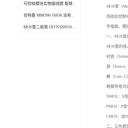
可控硅模块实物接线图 能够减少能量损耗 响应速度快
MOS管（Met
肖特基 MMO90-16IO6 没有机械移动部件
场效应控制
字电路、模
MOS管二极管 IXTN320N10T 由两个半导体材料组成
一、MOS
MOS管的
衬底（Sub
源（Sourc
栅（Gate
根据导电沟
NMOS：
PMOS：
CMOS：由
二、工作原