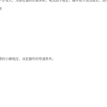
一步增大，沟道在漏附近被夹断，电流趋于稳定，器件进入恒流模式，适
数
需的小栅电压，决定器件的导通条件。