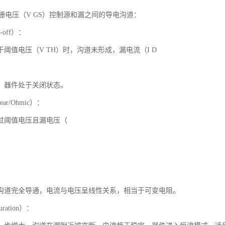
过栅电压（V GS）控制源和漏之间的导电沟道：
-off）：
阈值电压（V TH）时，沟道未形成，漏电流（I D
，器件处于关闭状态。
ar/Ohmic）：
过阈值电压且漏电压（
沟道完全导通，电流与电压呈线性关系，相当于可变电阻。
ration）：