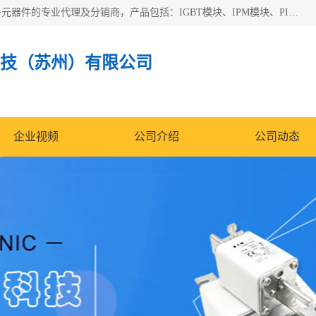
苏州沛易电子科技有限公司是一家从事电力半导体器件和电子元器件的专业代理及分销商，产品包括：IGBT模块、IPM模块、PIM模块、二极管、三极管、可控硅、整流桥、IGBT单管、IGBT电路驱动板、GTR达林顿模块、快恢复二极管、肖特基二极管、熔断器、IC集成电路、快速熔断器等。
技（苏州）有限公司
企业视频
公司介绍
公司动态