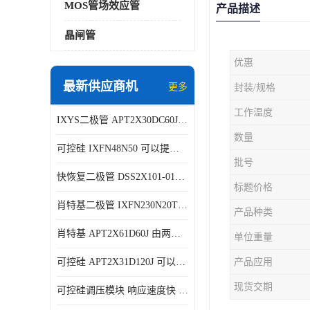
MOS管场效应管
产品描述
晶闸管
优惠
最新供应商机
更多
封装/规格
工作温度
IXYS二极管 APT2X30DC60J 结构简单
数量
可控硅 IXFN48N50 可以提供稳定的电压输出
批号
快恢复二极管 DSS2X101-015A 具有较高的可靠性
标题价格
肖特基二极管 IXFN230N20T 可以提供稳定的电压输出
产品种类
肖特基 APT2X61D60J 由两个半导体材料组成
单位重量
可控硅 APT2X31D120J 可以提供稳定的电压输出
产品应用
现货交期
可控硅调压模块 响应速度快 可控性强