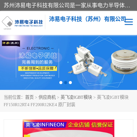
苏州沛易电子科技有限公司是一家从事电力半导体器件和电子元器件的专业代理及分销商，产品包括：IGBT模块、IPM模块、PIM模块、二极管、三极管、可控硅、整流桥、IGBT单管、IGBT电路驱动板、GTR达林顿模块、快恢复二极管、肖特基二极管、熔断器、IC集成电路、快速熔断器等。
沛易电子科技（苏州）有限公司
西门康
英飞凌
快恢复二极管
英飞凌IGBT模块
英飞凌可控硅模块
IXYS艾赛斯可控硅
当前位置：
首页
>
供应商机
>
英飞凌IGBT模块
> 英飞凌IGBT模块
SEMIKRON西门康IGBT
SEMIKRON西门康可控硅
FF150R12RT4 FF200R12KE4 原厂封装
模块
模块
SEMIKRON西门康二极管
BUSSMANN巴斯曼熔断
器
MOS管场效应管
晶闸管