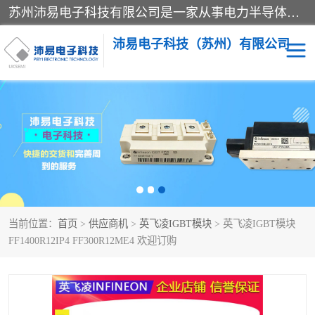
苏州沛易电子科技有限公司是一家从事电力半导体器件和电子元器件的专业代理及分销商，产品包括：IGBT模块、IPM模块、PIM模块、二极管、三极管、可控硅、整流桥、IGBT单管、IGBT电路驱动板、GTR达林顿模块、快恢复二极管、肖特基二极管、熔断器、IC集成电路、快速熔断器等。
沛易电子科技（苏州）有限公司
西门康
英飞凌
快恢复二极管
英飞凌IGBT模块
英飞凌可控硅模块
IXYS艾赛斯可控硅
当前位置：
首页
>
供应商机
>
英飞凌IGBT模块
> 英飞凌IGBT模块
SEMIKRON西门康IGBT
SEMIKRON西门康可控硅
FF1400R12IP4 FF300R12ME4 欢迎订购
模块
模块
SEMIKRON西门康二极管
BUSSMANN巴斯曼熔断
器
MOS管场效应管
晶闸管