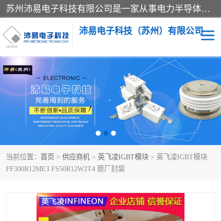
苏州沛易电子科技有限公司是一家从事电力半导体器件和电子元器件的专业代理及分销商，产品包括：IGBT模块、IPM模块、PIM模块、二极管、三极管、可控硅、整流桥、IGBT单管、IGBT电路驱动板、GTR达林顿模块、快恢复二极管、肖特基二极管、熔断器、IC集成电路、快速熔断器等。
沛易电子科技（苏州）有限公司
西门康
英飞凌
快恢复二极管
英飞凌IGBT模块
英飞凌可控硅模块
IXYS艾赛斯可控硅
当前位置：
首页
>
供应商机
>
英飞凌IGBT模块
> 英飞凌IGBT模块
SEMIKRON西门康IGBT
SEMIKRON西门康可控硅
FF300R12ME3 FS50R12W2T4 原厂封装
模块
模块
SEMIKRON西门康二极管
BUSSMANN巴斯曼熔断
器
MOS管场效应管
晶闸管