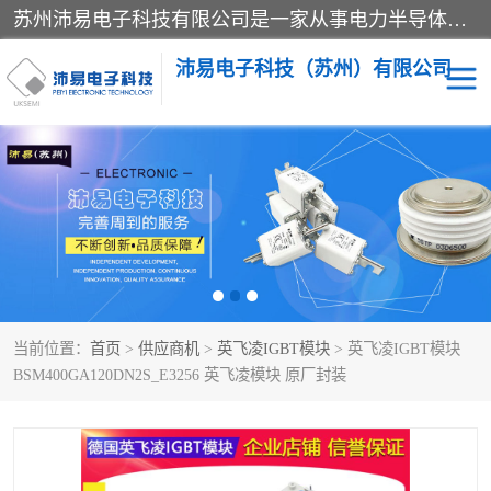
苏州沛易电子科技有限公司是一家从事电力半导体器件和电子元器件的专业代理及分销商，产品包括：IGBT模块、IPM模块、PIM模块、二极管、三极管、可控硅、整流桥、IGBT单管、IGBT电路驱动板、GTR达林顿模块、快恢复二极管、肖特基二极管、熔断器、IC集成电路、快速熔断器等。
沛易电子科技（苏州）有限公司
西门康
英飞凌
快恢复二极管
英飞凌IGBT模块
英飞凌可控硅模块
IXYS艾赛斯可控硅
当前位置：
首页
>
供应商机
>
英飞凌IGBT模块
> 英飞凌IGBT模块
SEMIKRON西门康IGBT
SEMIKRON西门康可控硅
BSM400GA120DN2S_E3256 英飞凌模块 原厂封装
模块
模块
SEMIKRON西门康二极管
BUSSMANN巴斯曼熔断
器
MOS管场效应管
晶闸管