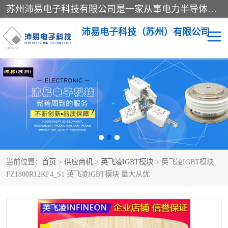
苏州沛易电子科技有限公司是一家从事电力半导体器件和电子元器件的专业代理及分销商，产品包括：IGBT模块、IPM模块、PIM模块、二极管、三极管、可控硅、整流桥、IGBT单管、IGBT电路驱动板、GTR达林顿模块、快恢复二极管、肖特基二极管、熔断器、IC集成电路、快速熔断器等。
沛易电子科技（苏州）有限公司
西门康
英飞凌
快恢复二极管
英飞凌IGBT模块
英飞凌可控硅模块
IXYS艾赛斯可控硅
当前位置：
首页
>
供应商机
>
英飞凌IGBT模块
> 英飞凌IGBT模块
SEMIKRON西门康IGBT
SEMIKRON西门康可控硅
FZ1800R12KF4_S1 英飞凌IGBT模块 量大从优
模块
模块
SEMIKRON西门康二极管
BUSSMANN巴斯曼熔断
器
MOS管场效应管
晶闸管