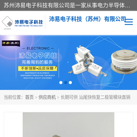
苏州沛易电子科技有限公司是一家从事电力半导体器件和电子元器件的专业代理及分销商，产品包括：IGBT模块、IPM模块、PIM模块、二极管、三极管、可控硅、整流桥、IGBT单管、IGBT电路驱动板、GTR达林顿模块、快恢复二极管、肖特基二极管、熔断器、IC集成电路、快速熔断器等。
沛易电子科技（苏州）有限公司
西门康
英飞凌
快恢复二极管
英飞凌IGBT模块
英飞凌可控硅模块
IXYS艾赛斯可控硅
当前位置：
首页
>
供应商机
> 长期可供 汕尾快恢复二极管模块直销
SEMIKRON西门康IGBT
SEMIKRON西门康可控硅
模块
模块
SEMIKRON西门康二极管
BUSSMANN巴斯曼熔断
器
MOS管场效应管
晶闸管