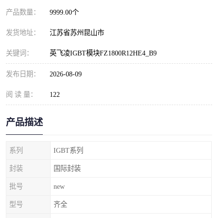
产品数量：
9999.00个
发货地址：
江苏省苏州昆山市
关键词：
英飞凌IGBT模块FZ1800R12HE4_B9
发布日期：
2026-08-09
阅 读 量：
122
产品描述
系列
IGBT系列
封装
国际封装
批号
new
型号
齐全