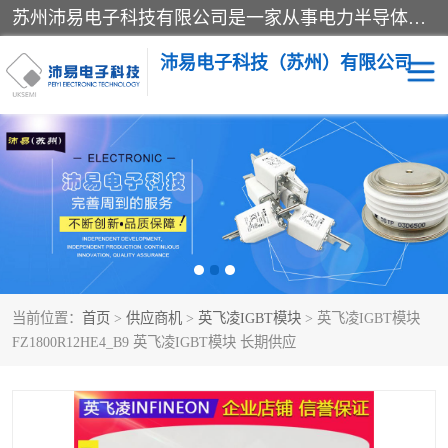
苏州沛易电子科技有限公司是一家从事电力半导体器件和电子元器件的专业代理及分销商，产品包括：IGBT模块、IPM模块、PIM模块、二极管、三极管、可控硅、整流桥、IGBT单管、IGBT电路驱动板、GTR达林顿模块、快恢复二极管、肖特基二极管、熔断器、IC集成电路、快速熔断器等。
沛易电子科技（苏州）有限公司
西门康
英飞凌
快恢复二极管
英飞凌IGBT模块
英飞凌可控硅模块
IXYS艾赛斯可控硅
当前位置：
首页
>
供应商机
>
英飞凌IGBT模块
> 英飞凌IGBT模块
SEMIKRON西门康IGBT
SEMIKRON西门康可控硅
FZ1800R12HE4_B9 英飞凌IGBT模块 长期供应
模块
模块
SEMIKRON西门康二极管
BUSSMANN巴斯曼熔断
器
MOS管场效应管
晶闸管