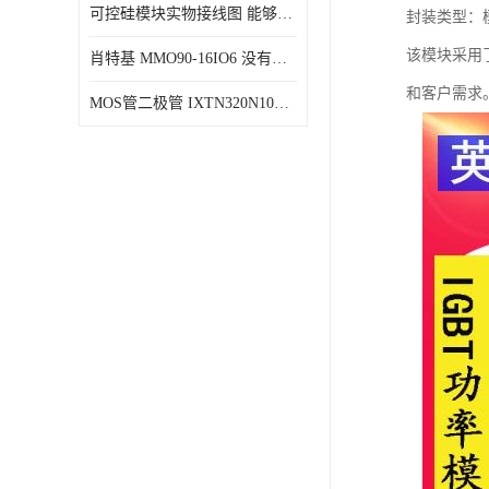
可控硅模块实物接线图 能够减少能量损耗 响应速度快
封装类型：
该模块采用
肖特基 MMO90-16IO6 没有机械移动部件
和客户需求
MOS管二极管 IXTN320N10T 由两个半导体材料组成