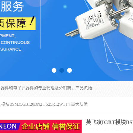
苏州沛易电子科技有限公司是一家从事电力半导体器件和电子元器件的专业代理及分销商，产品包括：IGBT模块、IPM模块、PIM模块、二极管、三极管、可控硅、整流桥、IGBT单管、IGBT电路驱动板、GTR达林顿模块、快恢复二极管、肖特基二极管、熔断器、IC集成电路、快速熔断器等。
模块BSM35GB120DN2 FS25R12W1T4 量大从优
英飞凌IGBT模块BSM