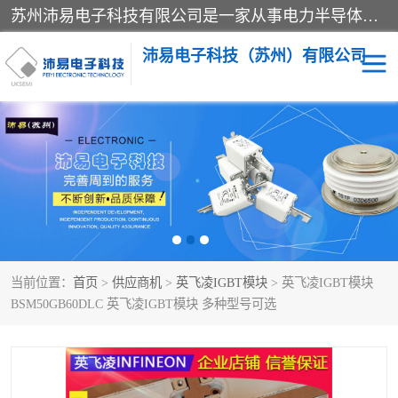
苏州沛易电子科技有限公司是一家从事电力半导体器件和电子元器件的专业代理及分销商，产品包括：IGBT模块、IPM模块、PIM模块、二极管、三极管、可控硅、整流桥、IGBT单管、IGBT电路驱动板、GTR达林顿模块、快恢复二极管、肖特基二极管、熔断器、IC集成电路、快速熔断器等。
沛易电子科技（苏州）有限公司
西门康
英飞凌
快恢复二极管
英飞凌IGBT模块
英飞凌可控硅模块
IXYS艾赛斯可控硅
当前位置：
首页
>
供应商机
>
英飞凌IGBT模块
> 英飞凌IGBT模块
SEMIKRON西门康IGBT
SEMIKRON西门康可控硅
BSM50GB60DLC 英飞凌IGBT模块 多种型号可选
模块
模块
SEMIKRON西门康二极管
BUSSMANN巴斯曼熔断
器
MOS管场效应管
晶闸管