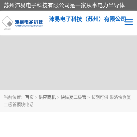
苏州沛易电子科技有限公司是一家从事电力半导体器件和电子元器件的专业代理及分销商，产品包括：IGBT模块、IPM模块、PIM模块、二极管、三极管、可控硅、整流桥、IGBT单管、IGBT电路驱动板、GTR达林顿模块、快恢复二极管、肖特基二极管、熔断器、IC集成电路、快速熔断器等。
沛易电子科技（苏州）有限公司
当前位置：
首页
>
供应商机
>
快恢复二极管
> 长期可供 果洛快恢复
二极管模块电话