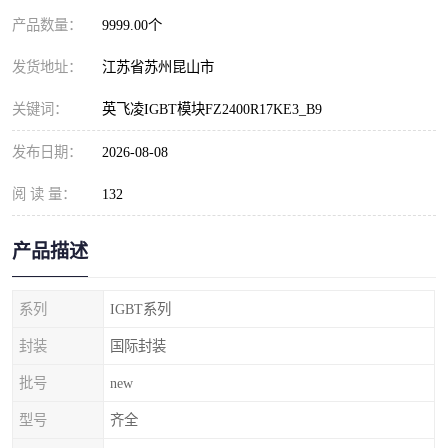
产品数量：
9999.00个
发货地址：
江苏省苏州昆山市
关键词：
英飞凌IGBT模块FZ2400R17KE3_B9
发布日期：
2026-08-08
阅 读 量：
132
产品描述
系列
IGBT系列
封装
国际封装
批号
new
型号
齐全