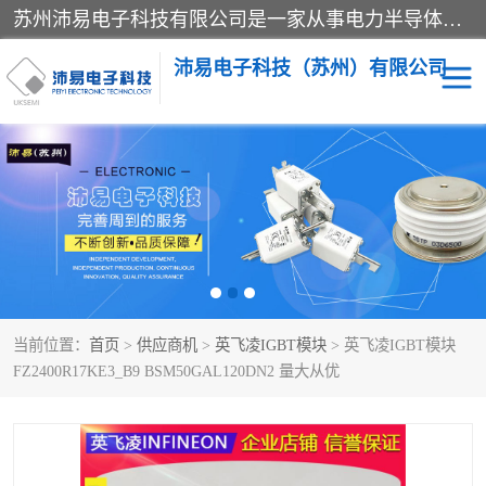
苏州沛易电子科技有限公司是一家从事电力半导体器件和电子元器件的专业代理及分销商，产品包括：IGBT模块、IPM模块、PIM模块、二极管、三极管、可控硅、整流桥、IGBT单管、IGBT电路驱动板、GTR达林顿模块、快恢复二极管、肖特基二极管、熔断器、IC集成电路、快速熔断器等。
沛易电子科技（苏州）有限公司
西门康
英飞凌
快恢复二极管
英飞凌IGBT模块
英飞凌可控硅模块
IXYS艾赛斯可控硅
当前位置：
首页
>
供应商机
>
英飞凌IGBT模块
> 英飞凌IGBT模块
SEMIKRON西门康IGBT
SEMIKRON西门康可控硅
FZ2400R17KE3_B9 BSM50GAL120DN2 量大从优
模块
模块
SEMIKRON西门康二极管
BUSSMANN巴斯曼熔断
器
MOS管场效应管
晶闸管