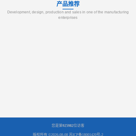
产品推荐
Development, design, production and sales in one of the manufacturing
enterprises
您是第
925982
位访客
版权所有 ©2026-08-08
苏ICP备18001420号-2