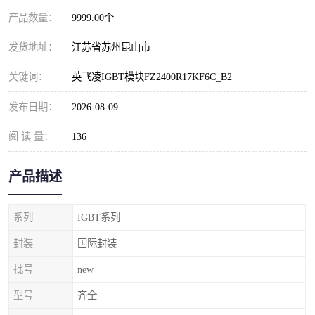
产品数量：
9999.00个
发货地址：
江苏省苏州昆山市
关键词：
英飞凌IGBT模块FZ2400R17KF6C_B2
发布日期：
2026-08-09
阅 读 量：
136
产品描述
系列
IGBT系列
封装
国际封装
批号
new
型号
齐全