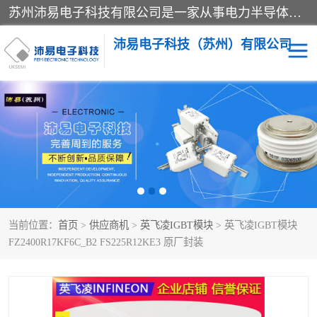
苏州沛易电子科技有限公司是一家从事电力半导体器件和电子元器件的专业代理及分销商，产品包括：IGBT模块、IPM模块、PIM模块、二极管、三极管、可控硅、整流桥、IGBT单管、IGBT电路驱动板、GTR达林顿模块、快恢复二极管、肖特基二极管、熔断器、IC集成电路、快速熔断器等。
沛易电子科技（苏州）有限公司
西门康
英飞凌
快恢复二极管
英飞凌IGBT模块
英飞凌可控硅模块
IXYS艾赛斯可控硅
当前位置：
首页
>
供应商机
>
英飞凌IGBT模块
> 英飞凌IGBT模块
SEMIKRON西门康IGBT
SEMIKRON西门康可控硅
FZ2400R17KF6C_B2 FS225R12KE3 原厂封装
模块
模块
SEMIKRON西门康二极管
BUSSMANN巴斯曼熔断
器
MOS管场效应管
晶闸管