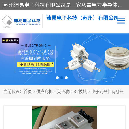
苏州沛易电子科技有限公司是一家从事电力半导体器件和电子元器件的专业代理及分销商，产品包括：IGBT模块、IPM模块、PIM模块、二极管、三极管、可控硅、整流桥、IGBT单管、IGBT电路驱动板、GTR达林顿模块、快恢复二极管、肖特基二极管、熔断器、IC集成电路、快速熔断器等。
沛易电子科技（苏州）有限公司
西门康
英飞凌
快恢复二极管
英飞凌IGBT模块
英飞凌可控硅模块
IXYS艾赛斯可控硅
当前位置：
首页
>
供应商机
>
英飞凌IGBT模块
> 电子元器件有哪些
SEMIKRON西门康IGBT
SEMIKRON西门康可控硅
模块
模块
SEMIKRON西门康二极管
BUSSMANN巴斯曼熔断
器
MOS管场效应管
晶闸管