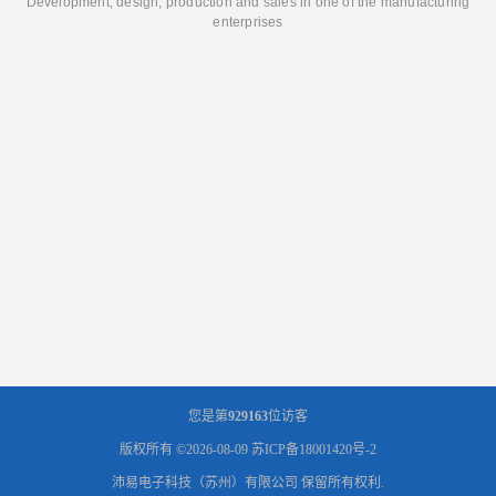
Development, design, production and sales in one of the manufacturing
enterprises
您是第
929163
位访客
版权所有 ©2026-08-09
苏ICP备18001420号-2
沛易电子科技（苏州）有限公司
保留所有权利.