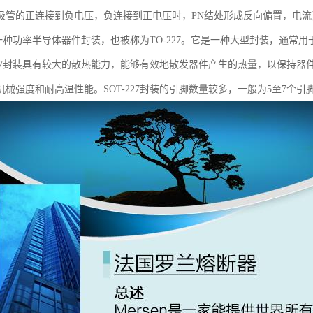
极管的正连接到负电压，负连接到正电压时，PN结处形成反向偏置，电
27是一种功率半导体器件封装，也被称为TO-227。它是一种大型封装，通
-227封装具有较大的散热能力，能够有效地散发器件产生的热量，以保持
机械强度和耐高温性能。SOT-227封装的引脚数量较多，一般为5至7个