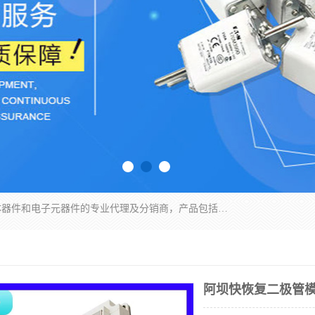
苏州沛易电子科技有限公司是一家从事电力半导体器件和电子元器件的专业代理及分销商，产品包括：IGBT模块、IPM模块、PIM模块、二极管、三极管、可控硅、整流桥、IGBT单管、IGBT电路驱动板、GTR达林顿模块、快恢复二极管、肖特基二极管、熔断器、IC集成电路、快速熔断器等。
阿坝快恢复二极管