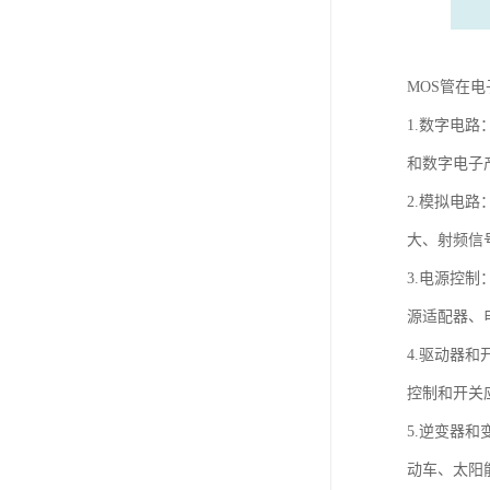
MOS管在
1.数字电
和数字电子
2.模拟电
大、射频信
3.电源控
源适配器、
4.驱动器
控制和开关
5.逆变器
动车、太阳