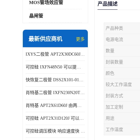
MOS管场效应管
产品描述
晶闸管
产品种类
最新供应商机
更多
电源电流
数量
IXYS二极管 APT2X30DC60J 结构简单
封装数量
可控硅 IXFN48N50 可以提供稳定的电压输出
颜色
快恢复二极管 DSS2X101-015A 具有较高的可靠性
较大工作温度
肖特基二极管 IXFN230N20T 可以提供稳定的电压输出
封装方式
肖特基 APT2X61D60J 由两个半导体材料组成
加工定制
可控硅 APT2X31D120J 可以提供稳定的电压输出
用途
工作温度
可控硅调压模块 响应速度快 可控性强