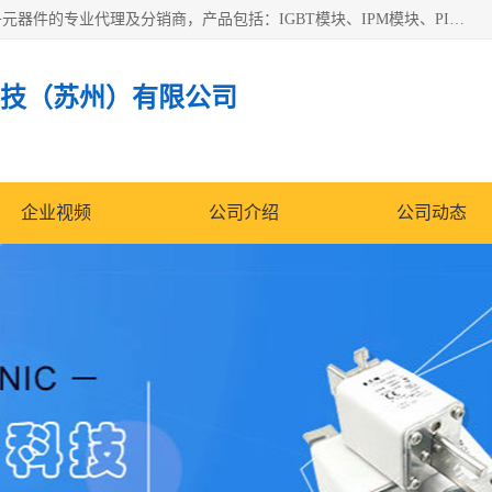
苏州沛易电子科技有限公司是一家从事电力半导体器件和电子元器件的专业代理及分销商，产品包括：IGBT模块、IPM模块、PIM模块、二极管、三极管、可控硅、整流桥、IGBT单管、IGBT电路驱动板、GTR达林顿模块、快恢复二极管、肖特基二极管、熔断器、IC集成电路、快速熔断器等。
技（苏州）有限公司
企业视频
公司介绍
公司动态