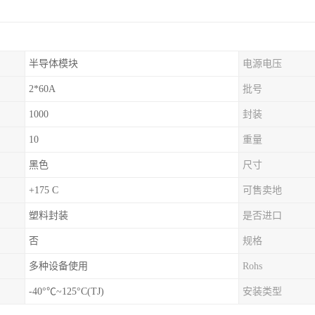
半导体模块
电源电压
2*60A
批号
1000
封装
10
重量
黑色
尺寸
+175 C
可售卖地
塑料封装
是否进口
否
规格
多种设备使用
Rohs
-40°℃~125°C(TJ)
安装类型