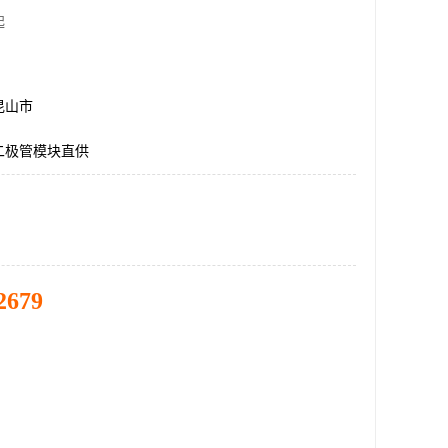
起
昆山市
二极管模块直供
2679