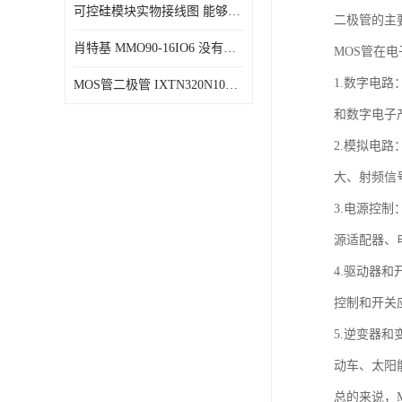
可控硅模块实物接线图 能够减少能量损耗 响应速度快
二极管的主
肖特基 MMO90-16IO6 没有机械移动部件
MOS管在
1.数字电
MOS管二极管 IXTN320N10T 由两个半导体材料组成
和数字电子
2.模拟电
大、射频信
3.电源控
源适配器、
4.驱动器
控制和开关
5.逆变器
动车、太阳
总的来说，