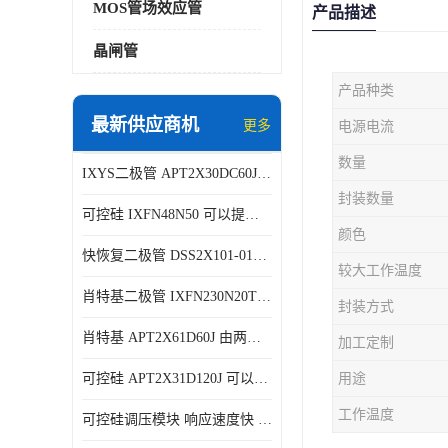
MOS管场效应管
产品描述
晶闸管
产品种类
最新供应商机
更多
电源电流
数量
IXYS二极管 APT2X30DC60J 结构简单
封装数量
可控硅 IXFN48N50 可以提供稳定的电压输出
颜色
快恢复二极管 DSS2X101-015A 具有较高的可靠性
较大工作温度
肖特基二极管 IXFN230N20T 可以提供稳定的电压输出
封装方式
肖特基 APT2X61D60J 由两个半导体材料组成
加工定制
可控硅 APT2X31D120J 可以提供稳定的电压输出
用途
工作温度
可控硅调压模块 响应速度快 可控性强