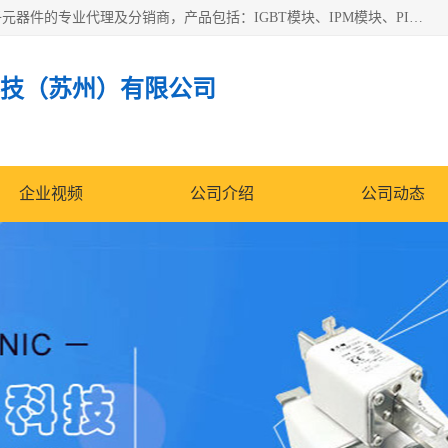
苏州沛易电子科技有限公司是一家从事电力半导体器件和电子元器件的专业代理及分销商，产品包括：IGBT模块、IPM模块、PIM模块、二极管、三极管、可控硅、整流桥、IGBT单管、IGBT电路驱动板、GTR达林顿模块、快恢复二极管、肖特基二极管、熔断器、IC集成电路、快速熔断器等。
技（苏州）有限公司
企业视频
公司介绍
公司动态