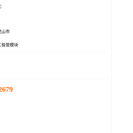
起
昆山市
二极管模块
2679