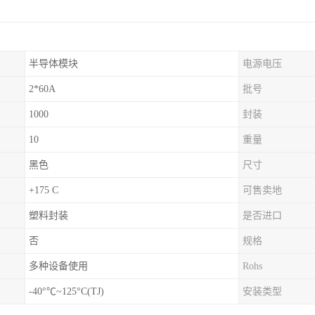
半导体模块
电源电压
2*60A
批号
1000
封装
10
重量
黑色
尺寸
+175 C
可售卖地
塑料封装
是否进口
否
规格
多种设备使用
Rohs
-40°℃~125°C(TJ)
安装类型