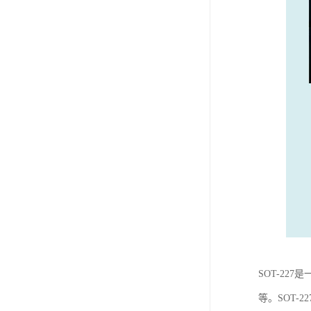
SOT-2
等。SOT