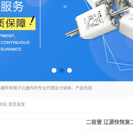
苏州沛易电子科技有限公司是一家从事电力半导体器件和电子元器件的专业代理及分销商，产品包括：IGBT模块、IPM模块、PIM模块、二极管、三极管、可控硅、整流桥、IGBT单管、IGBT电路驱动板、GTR达林顿模块、快恢复二极管、肖特基二极管、熔断器、IC集成电路、快速熔断器等。
供应 现货直发
二极管 辽源快恢复