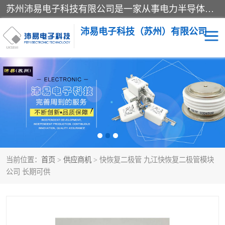
苏州沛易电子科技有限公司是一家从事电力半导体器件和电子元器件的专业代理及分销商，产品包括：IGBT模块、IPM模块、PIM模块、二极管、三极管、可控硅、整流桥、IGBT单管、IGBT电路驱动板、GTR达林顿模块、快恢复二极管、肖特基二极管、熔断器、IC集成电路、快速熔断器等。
沛易电子科技（苏州）有限公司
西门康
英飞凌
快恢复二极管
英飞凌IGBT模块
英飞凌可控硅模块
IXYS艾赛斯可控硅
当前位置：
首页
>
供应商机
> 快恢复二极管 九江快恢复二极管模块
SEMIKRON西门康IGBT
SEMIKRON西门康可控硅
公司 长期可供
模块
模块
SEMIKRON西门康二极管
BUSSMANN巴斯曼熔断
器
MOS管场效应管
晶闸管