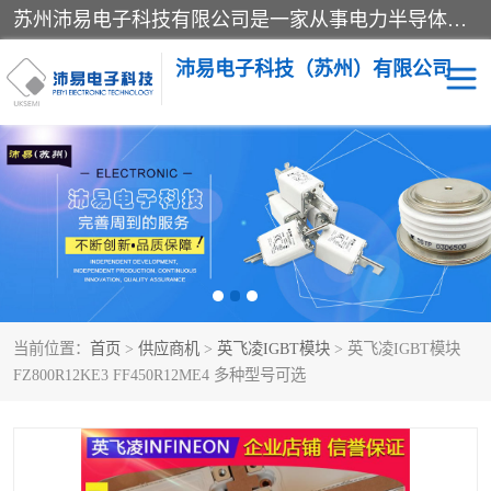
苏州沛易电子科技有限公司是一家从事电力半导体器件和电子元器件的专业代理及分销商，产品包括：IGBT模块、IPM模块、PIM模块、二极管、三极管、可控硅、整流桥、IGBT单管、IGBT电路驱动板、GTR达林顿模块、快恢复二极管、肖特基二极管、熔断器、IC集成电路、快速熔断器等。
沛易电子科技（苏州）有限公司
西门康
英飞凌
快恢复二极管
英飞凌IGBT模块
英飞凌可控硅模块
IXYS艾赛斯可控硅
当前位置：
首页
>
供应商机
>
英飞凌IGBT模块
> 英飞凌IGBT模块
SEMIKRON西门康IGBT
SEMIKRON西门康可控硅
FZ800R12KE3 FF450R12ME4 多种型号可选
模块
模块
SEMIKRON西门康二极管
BUSSMANN巴斯曼熔断
器
MOS管场效应管
晶闸管