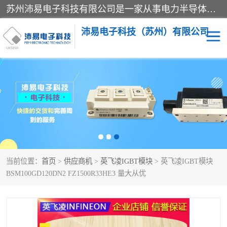
苏州沛易电子科技有限公司是一家从事电力半导体器件和电子元器件的专业代理及分销商，产品包括：IGBT模块、IPM模块、PIM模块、二极管、三极管、可控硅、整流桥、IGBT单管、IGBT电路驱动板、GTR达林顿模块、快恢复二极管、肖特基二极管、熔断器、IC集成电路、快速熔断器等。
沛易电子科技（苏州）有限公司
西门康
英飞凌
快恢复二极管
英飞凌IGBT模块
英飞凌可控硅模块
IXYS艾赛斯可控硅
当前位置：
首页
>
供应商机
>
英飞凌IGBT模块
> 英飞凌IGBT模块
SEMIKRON西门康IGBT
SEMIKRON西门康可控硅
BSM100GD120DN2 FZ1500R33HE3 量大从优
模块
模块
SEMIKRON西门康二极管
BUSSMANN巴斯曼熔断
器
MOS管场效应管
晶闸管