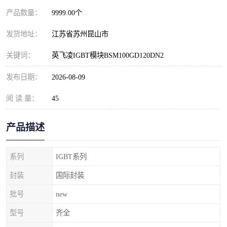
产品数量：
9999.00个
发货地址：
江苏省苏州昆山市
关键词：
英飞凌IGBT模块BSM100GD120DN2
发布日期：
2026-08-09
阅 读 量：
45
产品描述
系列
IGBT系列
封装
国际封装
批号
new
型号
齐全