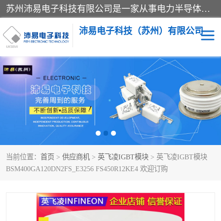
苏州沛易电子科技有限公司是一家从事电力半导体器件和电子元器件的专业代理及分销商，产品包括：IGBT模块、IPM模块、PIM模块、二极管、三极管、可控硅、整流桥、IGBT单管、IGBT电路驱动板、GTR达林顿模块、快恢复二极管、肖特基二极管、熔断器、IC集成电路、快速熔断器等。
沛易电子科技（苏州）有限公司
西门康
英飞凌
快恢复二极管
英飞凌IGBT模块
英飞凌可控硅模块
IXYS艾赛斯可控硅
当前位置：
首页
>
供应商机
>
英飞凌IGBT模块
> 英飞凌IGBT模块
SEMIKRON西门康IGBT
SEMIKRON西门康可控硅
BSM400GA120DN2FS_E3256 FS450R12KE4 欢迎订购
模块
模块
SEMIKRON西门康二极管
BUSSMANN巴斯曼熔断
器
MOS管场效应管
晶闸管