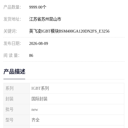
产品数量：
9999.00个
发货地址：
江苏省苏州昆山市
关键词：
英飞凌IGBT模块BSM400GA120DN2FS_E3256
发布日期：
2026-08-09
阅 读 量：
86
产品描述
系列
IGBT系列
封装
国际封装
批号
new
型号
齐全