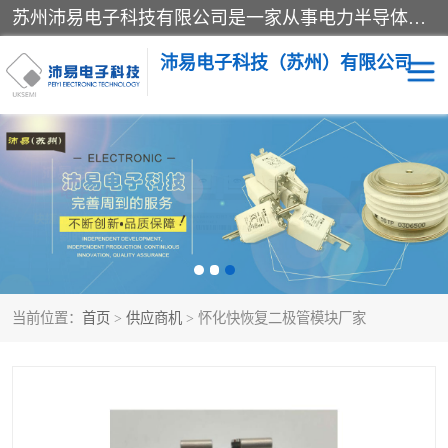
苏州沛易电子科技有限公司是一家从事电力半导体器件和电子元器件的专业代理及分销商，产品包括：IGBT模块、IPM模块、PIM模块、二极管、三极管、可控硅、整流桥、IGBT单管、IGBT电路驱动板、GTR达林顿模块、快恢复二极管、肖特基二极管、熔断器、IC集成电路、快速熔断器等。
沛易电子科技（苏州）有限公司
西门康
英飞凌
快恢复二极管
英飞凌IGBT模块
英飞凌可控硅模块
IXYS艾赛斯可控硅
当前位置：
首页
>
供应商机
> 怀化快恢复二极管模块厂家
SEMIKRON西门康IGBT
SEMIKRON西门康可控硅
模块
模块
SEMIKRON西门康二极管
BUSSMANN巴斯曼熔断
器
MOS管场效应管
晶闸管