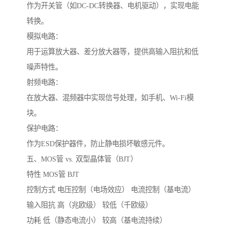
作为开关管（如DC-DC转换器、电机驱动），实现电能
转换。
模拟电路：
用于运算放大器、差分放大器等，提供高输入阻抗和低
噪声特性。
射频电路：
在放大器、混频器中实现信号处理，如手机、Wi-Fi模
块。
保护电路：
作为ESD保护器件，防止静电损坏敏感元件。
五、MOS管 vs. 双型晶体管（BJT）
特性 MOS管 BJT
控制方式 电压控制（电场效应） 电流控制（基电流）
输入阻抗 高（兆欧级） 较低（千欧级）
功耗 低（静态电流小） 较高（基电流持续）