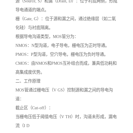
源（Source, S）和漏（Drain, D）：位于衬底两侧，形成
导电通道的端点。
栅（Gate, G）：位于源和漏之间，通过绝缘层（如二氧
化硅）与衬底隔离。
根据导电沟道类型，MOS管分为：
NMOS：N型沟道，电子导电，栅电压为正时导通。
PMOS：P型沟道，空穴导电，栅电压为负时导通。
CMOS：由NMOS和PMOS互补组合而成，兼具低功耗和
高集成度优势。
二、工作原理
MOS管通过栅电压（V GS）控制源和漏之间的导电沟
道：
截止区（Cut-off）：
当栅电压低于阈值电压（V TH）时，沟道未形成，漏电
流（I D