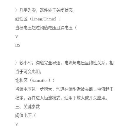
）几乎为零，器件处于关闭状态。
线性区（Linear/Ohmic）：
当栅电压超过阈值电压且漏电压（
V
DS
）较小时，沟道完全导通，电流与电压呈线性关系，相
当于可变电阻。
饱和区（Saturation）：
当漏电压进一步增大，沟道在漏附近被夹断，电流趋于
稳定，器件进入恒流模式，适用于放大或开关应用。
三、关键参数
阈值电压（
V