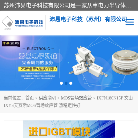
苏州沛易电子科技有限公司是一家从事电力半导体器件和电子元器件的专业代理及分销商，产品包括：IGBT模块、IPM模块、PIM模块、二极管、三极管、可控硅、整流桥、IGBT单管、IGBT电路驱动板、GTR达林顿模块、快恢复二极管、肖特基二极管、熔断器、IC集成电路、快速熔断器等。
沛易电子科技（苏州）有限公司
西门康
英飞凌
快恢复二极管
英飞凌IGBT模块
英飞凌可控硅模块
IXYS艾赛斯可控硅
当前位置：
首页
>
供应商机
>
MOS管场效应管
> IXFN180N15P 文山
SEMIKRON西门康IGBT
SEMIKRON西门康可控硅
IXYS艾赛斯MOS管场效应管 热稳定性好
模块
模块
SEMIKRON西门康二极管
BUSSMANN巴斯曼熔断
器
MOS管场效应管
晶闸管