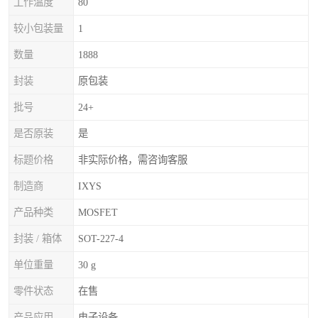
工作温度
80
较小包装量
1
数量
1888
封装
原包装
批号
24+
是否原装
是
标题价格
非实际价格，需咨询客服
制造商
IXYS
产品种类
MOSFET
封装 / 箱体
SOT-227-4
单位重量
30 g
零件状态
在售
产品应用
电子设备