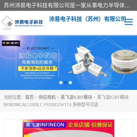
苏州沛易电子科技有限公司是一家从事电力半导体器件和电子元器件的专业代理及分销商，产品包括：IGBT模块、IPM模块、PIM模块、二极管、三极管、可控硅、整流桥、IGBT单管、IGBT电路驱动板、GTR达林顿模块、快恢复二极管、肖特基二极管、熔断器、IC集成电路、快速熔断器等。
沛易电子科技（苏州）有限公司
西门康
英飞凌
快恢复二极管
英飞凌IGBT模块
英飞凌可控硅模块
IXYS艾赛斯可控硅
当前位置：
首页
>
供应商机
>
英飞凌IGBT模块
> 英飞凌IGBT模块
SEMIKRON西门康IGBT
SEMIKRON西门康可控硅
BSM200GAL120DLC FS35R12W1T4 多种型号可选
模块
模块
SEMIKRON西门康二极管
BUSSMANN巴斯曼熔断
器
MOS管场效应管
晶闸管