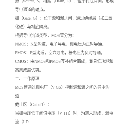
源（Source, S）和漏（Drain, D）：位于衬底两侧，形成
导电通道的端点。
栅（Gate, G）：位于源和漏之间，通过绝缘层（如二氧
化硅）与衬底隔离。
根据导电沟道类型，MOS管分为：
NMOS：N型沟道，电子导电，栅电压为正时导通。
PMOS：P型沟道，空穴导电，栅电压为负时导通。
CMOS：由NMOS和PMOS互补组合而成，兼具低功耗和
高集成度优势。
二、工作原理
MOS管通过栅电压（V GS）控制源和漏之间的导电沟
道：
截止区（Cut-off）：
当栅电压低于阈值电压（V TH）时，沟道未形成，漏电
流（I D