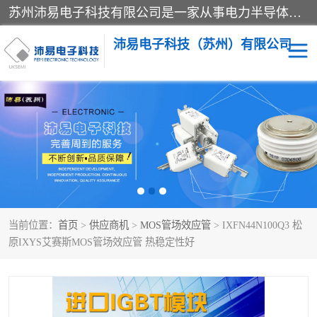
苏州沛易电子科技有限公司是一家从事电力半导体器件和电子元器件的专业代理及分销商，产品包括：IGBT模块、IPM模块、PIM模块、二极管、三极管、可控硅、整流桥、IGBT单管、IGBT电路驱动板、GTR达林顿模块、快恢复二极管、肖特基二极管、熔断器、IC集成电路、快速熔断器等。
沛易电子科技（苏州）有限公司
西门康
英飞凌
快恢复二极管
英飞凌IGBT模块
英飞凌可控硅模块
IXYS艾赛斯可控硅
当前位置：
首页
>
供应商机
>
MOS管场效应管
> IXFN44N100Q3 松
SEMIKRON西门康IGBT
SEMIKRON西门康可控硅
原IXYS艾赛斯MOS管场效应管 热稳定性好
模块
模块
SEMIKRON西门康二极管
BUSSMANN巴斯曼熔断
器
MOS管场效应管
晶闸管