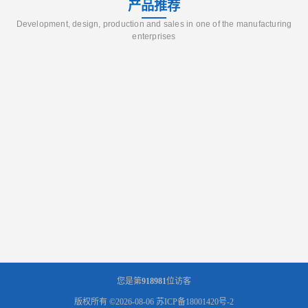
产品推荐
Development, design, production and sales in one of the manufacturing
enterprises
您是第
918981
位访客
版权所有 ©2026-08-06
苏ICP备18001420号-2