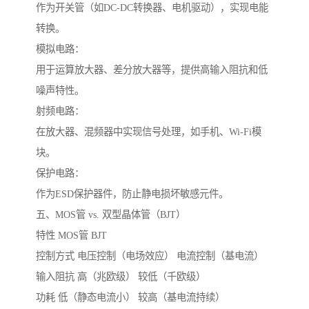
作为开关管（如DC-DC转换器、电机驱动），实现电能
转换。
模拟电路：
用于运算放大器、差分放大器等，提供高输入阻抗和低
噪声特性。
射频电路：
在放大器、混频器中实现信号处理，如手机、Wi-Fi模
块。
保护电路：
作为ESD保护器件，防止静电损坏敏感元件。
五、MOS管 vs. 双型晶体管（BJT）
特性 MOS管 BJT
控制方式 电压控制（电场效应） 电流控制（基电流）
输入阻抗 高（兆欧级） 较低（千欧级）
功耗 低（静态电流小） 较高（基电流持续）