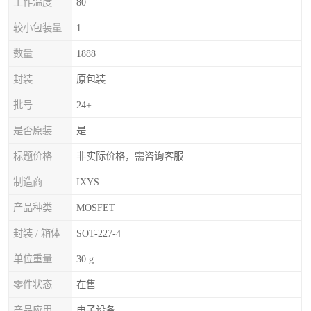
工作温度
80
较小包装量
1
数量
1888
封装
原包装
批号
24+
是否原装
是
标题价格
非实际价格，需咨询客服
制造商
IXYS
产品种类
MOSFET
封装 / 箱体
SOT-227-4
单位重量
30 g
零件状态
在售
产品应用
电子设备