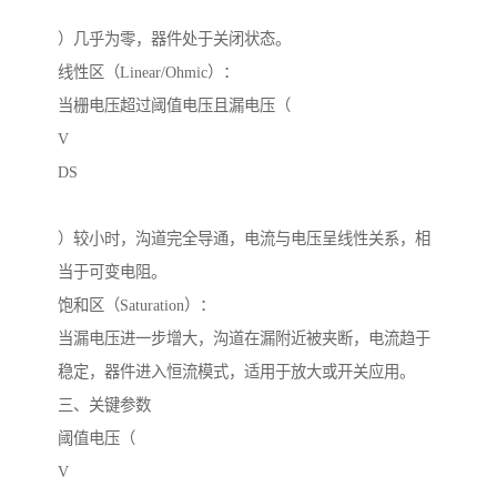
）几乎为零，器件处于关闭状态。
线性区（Linear/Ohmic）：
当栅电压超过阈值电压且漏电压（
V
DS
）较小时，沟道完全导通，电流与电压呈线性关系，相
当于可变电阻。
饱和区（Saturation）：
当漏电压进一步增大，沟道在漏附近被夹断，电流趋于
稳定，器件进入恒流模式，适用于放大或开关应用。
三、关键参数
阈值电压（
V