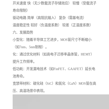
开关速度 快（无少数载流子存储效应） 较慢（受载流子
寿命限制）
驱动电路 简单（高阻抗输入） 复杂（需基电流）
温度稳定性 较好（负温度系数） 较差（正温度系数）
六、发展趋势
小型化：随着半导体工艺进步，MOS管尺寸不断缩小
（如7nm、5nm制程）。
化：通过优化材料（如高电子迁移率晶体管，HEMT）
提升工作频率。
低功耗：开发漏电技术（如FinFET、GAAFET）延长电
池寿命。
宽禁带材料：碳化硅（SiC）和氮化（GaN）MOS管在高
压、高温场景中表现。