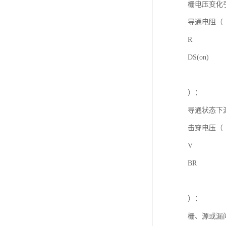
栅电压变化
导通电阻（
R
DS(on)
）：
导通状态下
击穿电压（
V
BR
）：
栅、源或漏