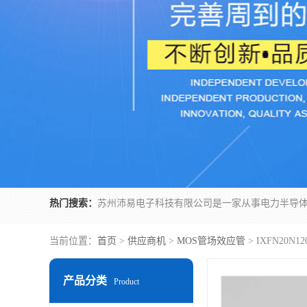
热门搜索：
当前位置：
首页
>
供应商机
>
MOS管场效应管
> IXFN20
产品分类
Product