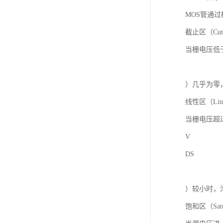
MOS管通
截止区（Cut
当栅电压低于
）几乎为零
线性区（Line
当栅电压超
V
DS
）较小时，
饱和区（Satu