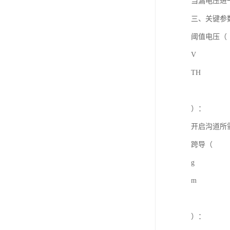
当漏电压进
三、关键参
阈值电压（
V
TH
）：
开启沟道所
跨导（
g
m
）：