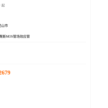
 起
昆山市
艾赛斯MOS管场效应管
2679