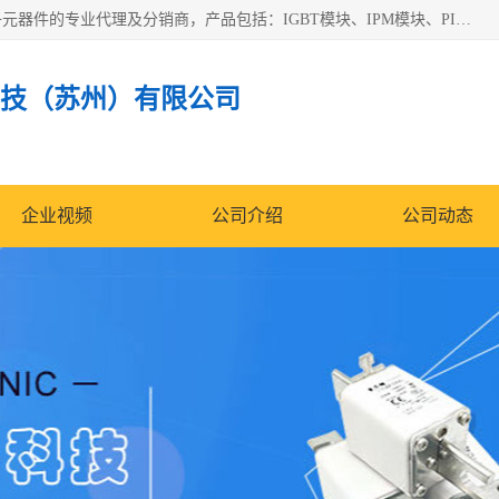
苏州沛易电子科技有限公司是一家从事电力半导体器件和电子元器件的专业代理及分销商，产品包括：IGBT模块、IPM模块、PIM模块、二极管、三极管、可控硅、整流桥、IGBT单管、IGBT电路驱动板、GTR达林顿模块、快恢复二极管、肖特基二极管、熔断器、IC集成电路、快速熔断器等。
技（苏州）有限公司
企业视频
公司介绍
公司动态