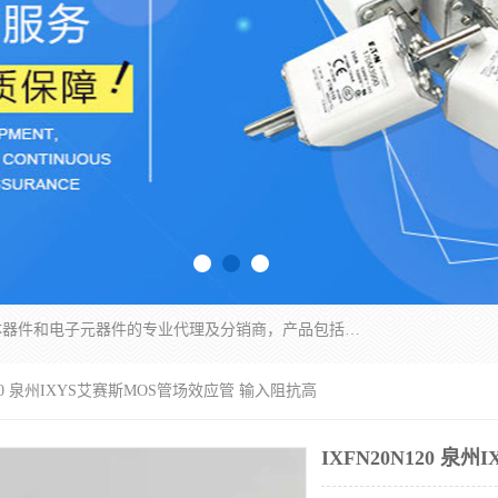
苏州沛易电子科技有限公司是一家从事电力半导体器件和电子元器件的专业代理及分销商，产品包括：IGBT模块、IPM模块、PIM模块、二极管、三极管、可控硅、整流桥、IGBT单管、IGBT电路驱动板、GTR达林顿模块、快恢复二极管、肖特基二极管、熔断器、IC集成电路、快速熔断器等。
N120 泉州IXYS艾赛斯MOS管场效应管 输入阻抗高
IXFN20N120 