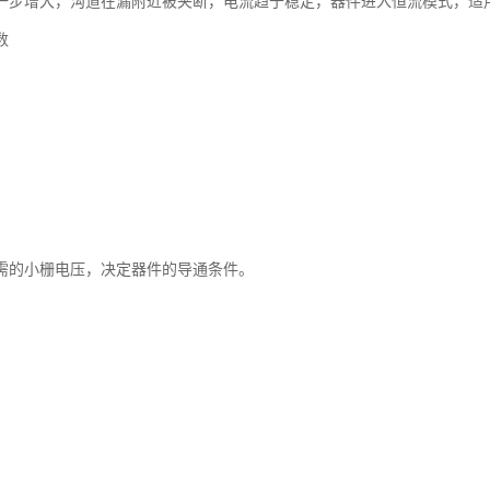
一步增大，沟道在漏附近被夹断，电流趋于稳定，器件进入恒流模式，适
数
需的小栅电压，决定器件的导通条件。