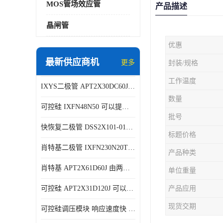
MOS管场效应管
产品描述
晶闸管
优惠
最新供应商机
更多
封装/规格
工作温度
IXYS二极管 APT2X30DC60J 结构简单
数量
可控硅 IXFN48N50 可以提供稳定的电压输出
批号
快恢复二极管 DSS2X101-015A 具有较高的可靠性
标题价格
肖特基二极管 IXFN230N20T 可以提供稳定的电压输出
产品种类
肖特基 APT2X61D60J 由两个半导体材料组成
单位重量
可控硅 APT2X31D120J 可以提供稳定的电压输出
产品应用
现货交期
可控硅调压模块 响应速度快 可控性强