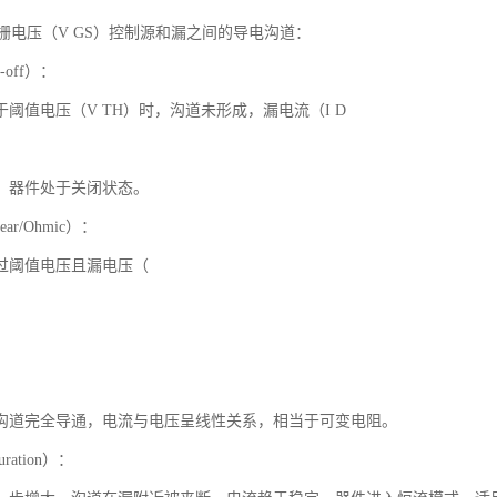
过栅电压（V GS）控制源和漏之间的导电沟道：
-off）：
阈值电压（V TH）时，沟道未形成，漏电流（I D
，器件处于关闭状态。
ar/Ohmic）：
过阈值电压且漏电压（
沟道完全导通，电流与电压呈线性关系，相当于可变电阻。
ration）：