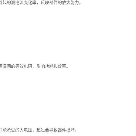
引起的漏电流变化率，反映器件的放大能力。
源漏间的等效电阻，影响功耗和效率。
间能承受的大电压，超过会导致器件损坏。