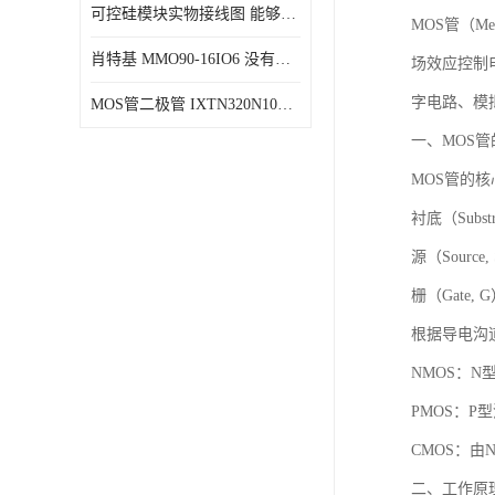
可控硅模块实物接线图 能够减少能量损耗 响应速度快
MOS管（Met
肖特基 MMO90-16IO6 没有机械移动部件
场效应控制
字电路、模
MOS管二极管 IXTN320N10T 由两个半导体材料组成
一、MOS
MOS管的
衬底（Sub
源（Sourc
栅（Gate
根据导电沟
NMOS：
PMOS：
CMOS：由
二、工作原