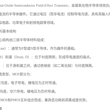
al-Oxide-Semiconductor Field-Effect Transistor，金
电流的半导体器件。它通过电压（而非电流）控制导电沟道，具有高输入
拟电路、功率电子和射频电路等领域。
管的基本结构
核心结构由三层半导体材料组成：
strate）：通常为P型或N型半导体，作为器件的基础。
e, S）和漏（Drain, D）：位于衬底两侧，形成导电通道的端点。
, G）：位于源和漏之间，通过绝缘层（如二氧化硅）与衬底隔离。
道类型，MOS管分为：
N型沟道，电子导电，栅电压为正时导通。
P型沟道，空穴导电，栅电压为负时导通。
NMOS和PMOS互补组合而成，兼具低功耗和高集成度优势。
理