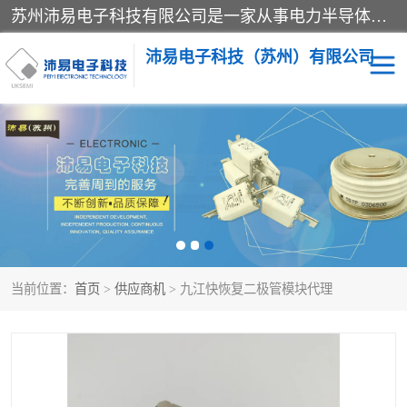
苏州沛易电子科技有限公司是一家从事电力半导体器件和电子元器件的专业代理及分销商，产品包括：IGBT模块、IPM模块、PIM模块、二极管、三极管、可控硅、整流桥、IGBT单管、IGBT电路驱动板、GTR达林顿模块、快恢复二极管、肖特基二极管、熔断器、IC集成电路、快速熔断器等。
沛易电子科技（苏州）有限公司
西门康
英飞凌
快恢复二极管
英飞凌IGBT模块
英飞凌可控硅模块
IXYS艾赛斯可控硅
当前位置：
首页
>
供应商机
> 九江快恢复二极管模块代理
SEMIKRON西门康IGBT
SEMIKRON西门康可控硅
模块
模块
SEMIKRON西门康二极管
BUSSMANN巴斯曼熔断
器
MOS管场效应管
晶闸管