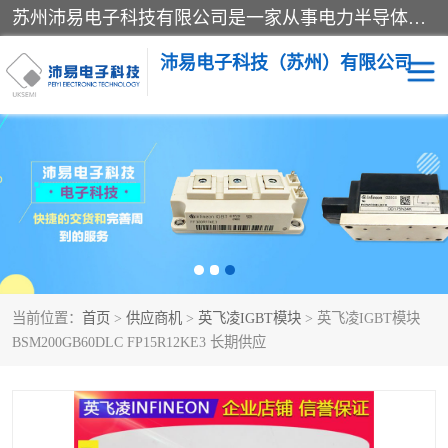
苏州沛易电子科技有限公司是一家从事电力半导体器件和电子元器件的专业代理及分销商，产品包括：IGBT模块、IPM模块、PIM模块、二极管、三极管、可控硅、整流桥、IGBT单管、IGBT电路驱动板、GTR达林顿模块、快恢复二极管、肖特基二极管、熔断器、IC集成电路、快速熔断器等。
沛易电子科技（苏州）有限公司
西门康
英飞凌
快恢复二极管
英飞凌IGBT模块
英飞凌可控硅模块
IXYS艾赛斯可控硅
当前位置：
首页
>
供应商机
>
英飞凌IGBT模块
> 英飞凌IGBT模块
SEMIKRON西门康IGBT
SEMIKRON西门康可控硅
BSM200GB60DLC FP15R12KE3 长期供应
模块
模块
SEMIKRON西门康二极管
BUSSMANN巴斯曼熔断
器
MOS管场效应管
晶闸管