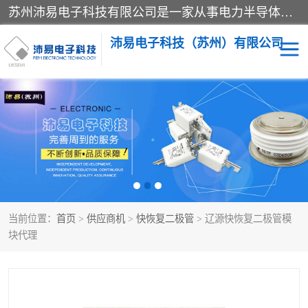
苏州沛易电子科技有限公司是一家从事电力半导体器件和电子元器件的专业代理及分销商，产品包括：IGBT模块、IPM模块、PIM模块、二极管、三极管、可控硅、整流桥、IGBT单管、IGBT电路驱动板、GTR达林顿模块、快恢复二极管、肖特基二极管、熔断器、IC集成电路、快速熔断器等。
沛易电子科技（苏州）有限公司
西门康
英飞凌
快恢复二极管
英飞凌IGBT模块
英飞凌可控硅模块
IXYS艾赛斯可控硅
当前位置：
首页
>
供应商机
>
快恢复二极管
> 辽源快恢复二极管模
SEMIKRON西门康IGBT
SEMIKRON西门康可控硅
块代理
模块
模块
SEMIKRON西门康二极管
BUSSMANN巴斯曼熔断
器
MOS管场效应管
晶闸管