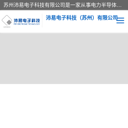
苏州沛易电子科技有限公司是一家从事电力半导体器件和电子元器件的专业代理及分销商，产品包括：IGBT模块、IPM模块、PIM模块、二极管、三极管、可控硅、整流桥、IGBT单管、IGBT电路驱动板、GTR达林顿模块、快恢复二极管、肖特基二极管、熔断器、IC集成电路、快速熔断器等。
沛易电子科技（苏州）有限公司